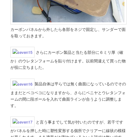
カーボンパネルから外したら各部をネジで固定し、サンダーで面
を取っておきます。
さらにカーボン製品と当たる部分に６ミリ厚（確
か）のウレタンフォームを貼り付けます。以前間違えて買った物
が役に立ちました。
製品自体は平らでは無く曲面になっているのでその
ままだとベコベコになりますから、さらにベニヤとウレタンフォ
ームの間に段ボールを入れて曲面ラインが合うように調整しま
す。
と言う事までして気が付いたのですが、若干です
がパネルを押した時に塑性変形する個所でクリアーに線状の模様
が見られます。まあ塗装がが割れているという訳では無いです