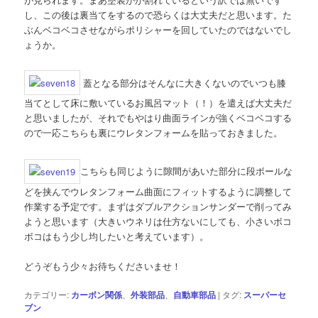
し、この後は裏当てをするので恐らくは大丈夫だと思います。た
ぶんベコベコさせながらポリシャーを回していたのではないでし
ょうか。
蓋となる部分はそんなに大きくないのでいつも膝
当てとして床に敷いているお風呂マット（！）を遣えば大丈夫だ
と思いましたが、それでもやはり曲面ラインが強くベコベコする
ので一応こちらも裏にウレタンフォームを貼っておきました。
こちらも同じように隙間があいた部分に段ボールな
どを挟んでウレタンフォーム曲面にフィットするように調整して
作業する予定です。まずはダブルアクションサンダーで削ってみ
ようと思います（大きいウネリは仕方ないにしても、小さいボコ
ボコはもう少し均したいと考えています）。
どうぞもう少々お待ちくださいませ！
カテゴリー:
カーボン関係
、
外装部品
、
自動車部品
|
タグ:
スーパーセ
ブン