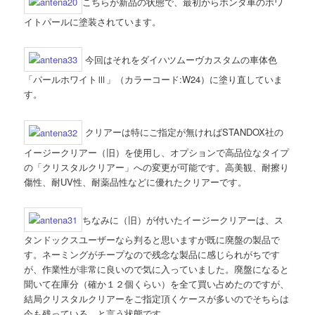
こちらが新品の状態で、最初からホンダ車のホワ
イトパールに塗装されています。
今回はそれをダイハツムーヴカスタムの車体色
「パールホワイトⅢ」（カラーコード:W24）に塗り直していま
す。
クリアーは特にご指定が無ければSTANDOX社の
イージークリアー（旧）を使用し、オプションで高品位なタイプ
の「クリスタルクリアー」への変更が可能です。高美観、耐擦り
傷性、耐UV性、耐薬品性などに優れたクリアーです。
ちなみに（旧）が付いたイージークリアーは、ス
タンドックスユーザーなら判ると思いますが既に廃盤の製品で
す。ネーミングがチープなので残念な製品に感じられがちです
が、作業性が非常に良いので気に入っていました。廃盤になると
聞いて在庫分（確か１２個くらい）を全て買い占めたのですが、
結局クリスタルクリアーをご指定頂くケースが多いのでそちらは
今も残っている、と言う状態です。