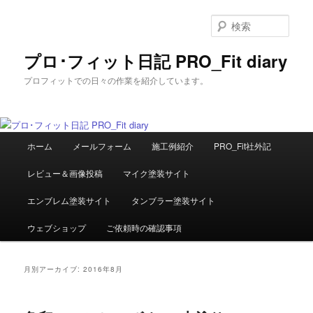
メ
サ
イ
ブ
検
ン
コ
索
コ
ン
プロ･フィット日記 PRO_Fit diary
ン
テ
プロフィットでの日々の作業を紹介しています。
テ
ン
ン
ツ
ツ
へ
へ
移
メ
移
動
ホーム
メールフォーム
施工例紹介
PRO_Fit社外記
イ
動
ン
レビュー＆画像投稿
マイク塗装サイト
メ
ニ
エンブレム塗装サイト
タンブラー塗装サイト
ュ
ー
ウェブショップ
ご依頼時の確認事項
月別アーカイブ:
2016年8月