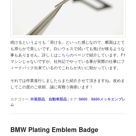
焼けるというよりも「溶ける」といった感じなので、断面はとて
も滑らかで美しいです。白いウェスで拭いても焦げが移るような
事もありません。詳しくは
こちら
のページで紹介しています。F1
マシンじゃないですが、社外記でやっている事が実際の仕事にフ
ィードバック出来ているのでこれらが大いに助かっています。
それでは作業進行しましたらまた紹介させて頂きますね。改めま
してこの度のご依頼、誠に有難う御座います！
カテゴリー:
外装部品
、
自動車部品
|
タグ:
S660
、
S660メッキエンブレ
ム
BMW Plating Emblem Badge