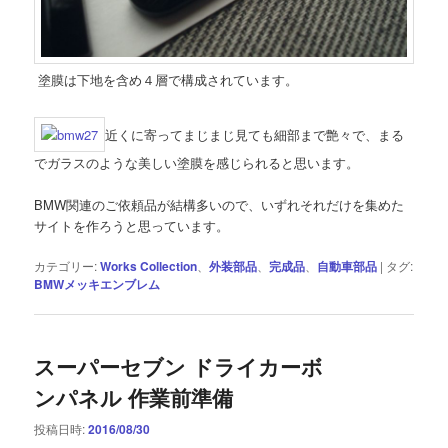
塗膜は下地を含め４層で構成されています。
近くに寄ってまじまじ見ても細部まで艶々で、まる
でガラスのような美しい塗膜を感じられると思います。
BMW関連のご依頼品が結構多いので、いずれそれだけを集めた
サイトを作ろうと思っています。
カテゴリー:
Works Collection
、
外装部品
、
完成品
、
自動車部品
|
タグ:
BMWメッキエンブレム
スーパーセブン ドライカーボ
ンパネル 作業前準備
投稿日時:
2016/08/30