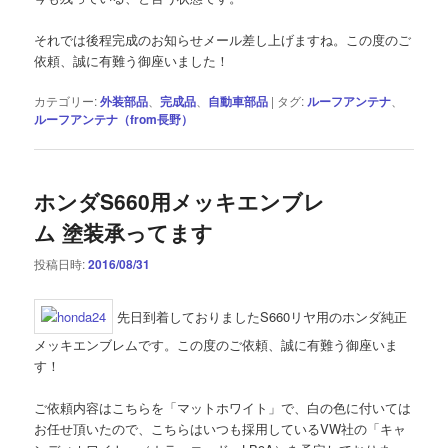
それでは後程完成のお知らせメール差し上げますね。この度のご
依頼、誠に有難う御座いました！
カテゴリー:
外装部品
、
完成品
、
自動車部品
|
タグ:
ルーフアンテナ
、
ルーフアンテナ（from長野）
ホンダS660用メッキエンブレ
ム 塗装承ってます
投稿日時:
2016/08/31
先日到着しておりましたS660リヤ用のホンダ純正
メッキエンブレムです。この度のご依頼、誠に有難う御座いま
す！
ご依頼内容はこちらを「マットホワイト」で、白の色に付いては
お任せ頂いたので、こちらはいつも採用しているVW社の「キャ