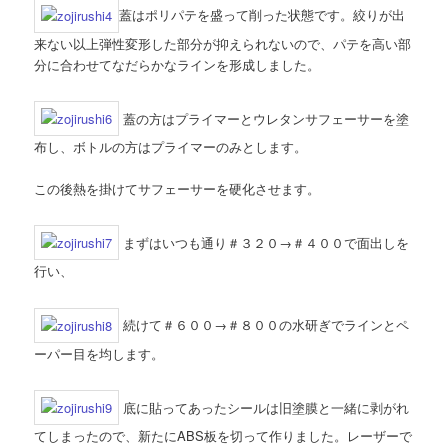
蓋はポリパテを盛って削った状態です。絞りが出
来ない以上弾性変形した部分が抑えられないので、パテを高い部
分に合わせてなだらかなラインを形成しました。
蓋の方はプライマーとウレタンサフェーサーを塗
布し、ボトルの方はプライマーのみとします。
この後熱を掛けてサフェーサーを硬化させます。
まずはいつも通り＃３２０→＃４００で面出しを
行い、
続けて＃６００→＃８００の水研ぎでラインとペ
ーパー目を均します。
底に貼ってあったシールは旧塗膜と一緒に剥がれ
てしまったので、新たにABS板を切って作りました。レーザーで