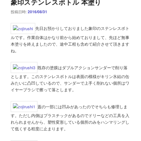
象印ステンレスボトル 本塗り
投稿日時:
2016/08/31
先日お預かりしておりました象印のステンレスボト
ルです。作業自体はかなり前から始めておりまして、先ほど無事
本塗りを終えましたので、途中工程も含めて紹介させて頂きます
ね。
既存の塗膜はダブルアクションサンダーで削り落
とします。このステンレスボトルは表面の模様がキリン氷結の缶
みたいに凸凹しているので、サンダーで上手く削れない個所はワ
イヤーブラシで擦って落とします。
蓋の一部には凹みがあったのでそちらも修理しま
す。ただし内側はプラスチックがあるのでドリーなどの工具を入
れられませんから、塑性変形している個所のみをハンマリングし
て低くする程度に止まります。