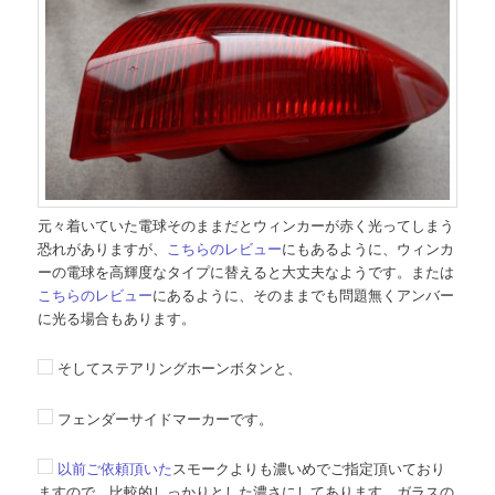
元々着いていた電球そのままだとウィンカーが赤く光ってしまう
恐れがありますが、
こちらのレビュー
にもあるように、ウィンカ
ーの電球を高輝度なタイプに替えると大丈夫なようです。または
こちらのレビュー
にあるように、そのままでも問題無くアンバー
に光る場合もあります。
そしてステアリングホーンボタンと、
フェンダーサイドマーカーです。
以前ご依頼頂いた
スモークよりも濃いめでご指定頂いており
ますので、比較的しっかりとした濃さにしてあります。ガラスの