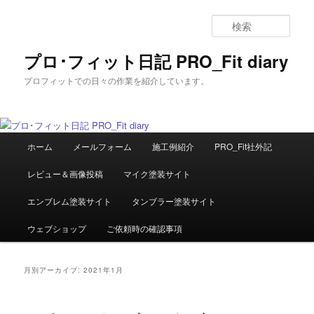
メ
サ
イ
ブ
検
ン
コ
索
コ
ン
プロ･フィット日記 PRO_Fit diary
ン
テ
プロフィットでの日々の作業を紹介しています。
テ
ン
ン
ツ
ツ
へ
へ
移
メ
移
動
ホーム
メールフォーム
施工例紹介
PRO_Fit社外記
イ
動
ン
レビュー＆画像投稿
マイク塗装サイト
メ
ニ
エンブレム塗装サイト
タンブラー塗装サイト
ュ
ー
ウェブショップ
ご依頼時の確認事項
月別アーカイブ:
2021年1月