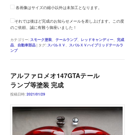
各画像はサイズの縮小以外は未加工となります。
それでは後ほど完成のお知らせメールを差し上げます。この度
のご依頼、誠に有難う御座いました！
カテゴリー:
スモーク塗装
、
テールランプ
、
レッドキャンディー
、
完成
品
、
自動車部品
|
タグ:
スバルＸＶ
、
スバルＸＶハイブリッドテールラ
ンプ
アルファロメオ147GTAテール
ランプ等塗装 完成
投稿日時:
2021/01/29