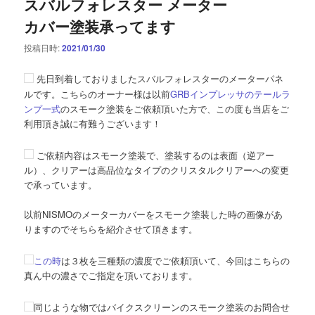
スバルフォレスター メーター
カバー塗装承ってます
投稿日時:
2021/01/30
先日到着しておりましたスバルフォレスターのメーターパネ
ルです。こちらのオーナー様は以前
GRBインプレッサのテールラ
ンプ一式
のスモーク塗装をご依頼頂いた方で、この度も当店をご
利用頂き誠に有難うございます！
ご依頼内容はスモーク塗装で、塗装するのは表面（逆アー
ル）、クリアーは高品位なタイプのクリスタルクリアーへの変更
で承っています。
以前NISMOのメーターカバーをスモーク塗装した時の画像があ
りますのでそちらを紹介させて頂きます。
この時
は３枚を三種類の濃度でご依頼頂いて、今回はこちらの
真ん中の濃さでご指定を頂いております。
同じような物ではバイクスクリーンのスモーク塗装のお問合せ