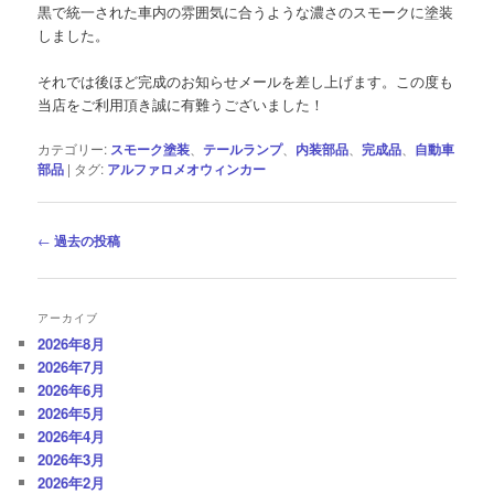
黒で統一された車内の雰囲気に合うような濃さのスモークに塗装
しました。
それでは後ほど完成のお知らせメールを差し上げます。この度も
当店をご利用頂き誠に有難うございました！
カテゴリー:
スモーク塗装
、
テールランプ
、
内装部品
、
完成品
、
自動車
部品
|
タグ:
アルファロメオウィンカー
投
←
過去の投稿
稿
ナ
ビ
アーカイブ
ゲ
2026年8月
ー
2026年7月
シ
2026年6月
ョ
2026年5月
ン
2026年4月
2026年3月
2026年2月