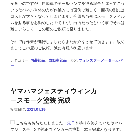
が多いのですが、自動車のテールランプを塗る場合と違ってこう
いったパネル単体の方が作業的には面倒で難しく、面積の割には
コストが大きくなってしまいます。今回も当初はスモークフィル
ムを貼る事をお勧めしたのですが、曲面だったという事でそれは
難しいらしく、この度のご依頼に至りました。
それでは作業が進行しましたらまた紹介をさせて頂きます。改め
ましてこの度のご依頼、誠に有難う御座います！
カテゴリー:
内装部品
、
自動車部品
|
タグ:
フォレスターメーターカバ
ー
ヤマハマジェスティウィンカ
ースモーク塗装 完成
投稿日時:
2021/01/29
こちらもお待たせしました！
先日
本塗りを終えていたヤマハ
マジェスティSの純正ウィンカーの塗装、本日完成となります。