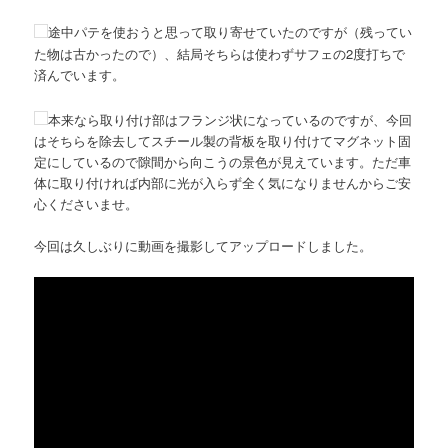
途中パテを使おうと思って取り寄せていたのですが（残ってい
た物は古かったので）、結局そちらは使わずサフェの2度打ちで
済んでいます。
本来なら取り付け部はフランジ状になっているのですが、今回
はそちらを除去してスチール製の背板を取り付けてマグネット固
定にしているので隙間から向こうの景色が見えています。ただ車
体に取り付ければ内部に光が入らず全く気になりませんからご安
心くださいませ。
今回は久しぶりに動画を撮影してアップロードしました。