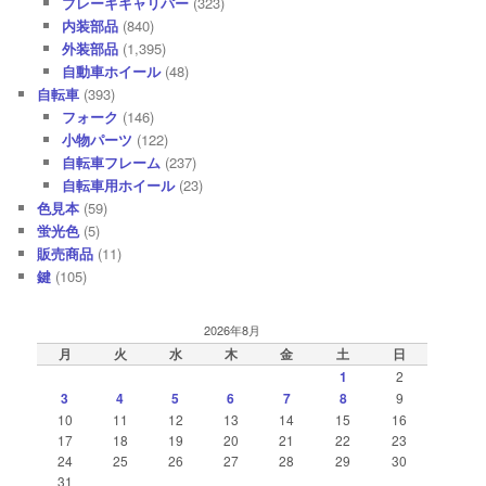
ブレーキキャリパー
(323)
内装部品
(840)
外装部品
(1,395)
自動車ホイール
(48)
自転車
(393)
フォーク
(146)
小物パーツ
(122)
自転車フレーム
(237)
自転車用ホイール
(23)
色見本
(59)
蛍光色
(5)
販売商品
(11)
鍵
(105)
2026年8月
月
火
水
木
金
土
日
1
2
3
4
5
6
7
8
9
10
11
12
13
14
15
16
17
18
19
20
21
22
23
24
25
26
27
28
29
30
31