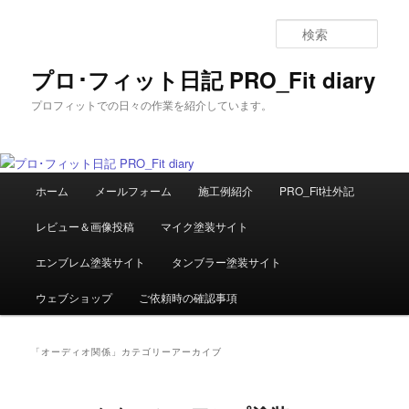
メ
サ
イ
ブ
検
ン
コ
索
コ
ン
プロ･フィット日記 PRO_Fit diary
ン
テ
プロフィットでの日々の作業を紹介しています。
テ
ン
ン
ツ
ツ
へ
へ
移
メ
移
動
ホーム
メールフォーム
施工例紹介
PRO_Fit社外記
イ
動
ン
レビュー＆画像投稿
マイク塗装サイト
メ
ニ
エンブレム塗装サイト
タンブラー塗装サイト
ュ
ー
ウェブショップ
ご依頼時の確認事項
「
オーディオ関係
」カテゴリーアーカイブ