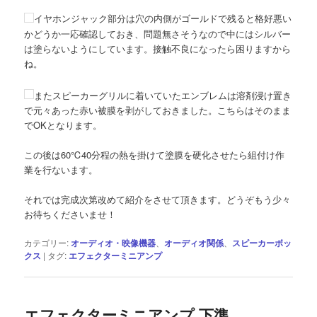
イヤホンジャック部分は穴の内側がゴールドで残ると格好悪い
かどうか一応確認しておき、問題無さそうなので中にはシルバー
は塗らないようにしています。接触不良になったら困りますから
ね。
またスピーカーグリルに着いていたエンブレムは溶剤浸け置き
で元々あった赤い被膜を剥がしておきました。こちらはそのまま
でOKとなります。
この後は60℃40分程の熱を掛けて塗膜を硬化させたら組付け作
業を行ないます。
それでは完成次第改めて紹介をさせて頂きます。どうぞもう少々
お待ちくださいませ！
カテゴリー:
オーディオ・映像機器
、
オーディオ関係
、
スピーカーボッ
クス
|
タグ:
エフェクターミニアンプ
エフェクターミニアンプ 下準