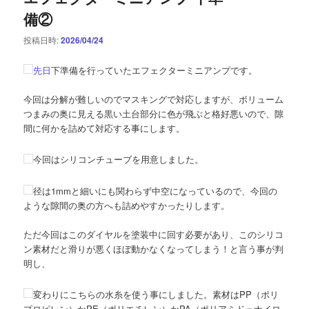
備②
投稿日時:
2026/04/24
先日
下準備を行っていたエフェクターミニアンプです。
今回は分解が難しいのでマスキングで対応しますが、ボリューム
つまみの奥に見える黒い土台部分に色が飛ぶと格好悪いので、隙
間に何かを詰めて対応する事にします。
今回はシリコンチューブを用意しました。
径は1mmと細いにも関わらず中空になっているので、今回の
ような隙間の奥の方へも詰めやすかったりします。
ただ今回はこのダイヤルを塗装中に回す必要があり、このシリコ
ン素材だと滑りが悪くほぼ動かなくなってしまう！と言う事が判
明し、
変わりにこちらの水糸を使う事にしました。素材はPP（ポリ
プロピレン）かPE（ポリエチレン）かPA（ポリアミド＝ナイロ