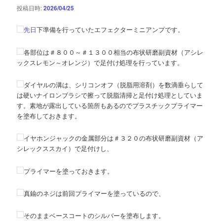
投稿日時:
2026/04/25
先日
下準備を行っていたエフェクターミニアンプです。
各部位は＃８００～＃１３００相当の布状研磨副資材（アシレ
ックスレモン～オレンジ）で足付け処理を行っています。
ダイヤルの溝は、シリコンオフ（脱脂用溶剤）を数滴垂らして
は硬いナイロンブラシで擦って脱脂清掃と足付け処理としていま
す。素地が露出している箇所もあるのでプラスチックプライマー
を塗布しておきます。
イヤホンジャックの金属部分は＃３２０の布状研磨副資材（ア
シレックススカイ）で足付けし、
プライマーを塗っておきます。
真鍮のネジは前回プライマーを塗っているので、
そのままベースコートのシルバーを塗布します。