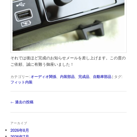
それでは後ほど完成のお知らせメールを差し上げます。この度の
ご依頼、誠に有難う御座いました！
カテゴリー:
オーディオ関係
、
内装部品
、
完成品
、
自動車部品
|
タグ:
フィット内装
投
←
過去の投稿
稿
ナ
ビ
アーカイブ
ゲ
2026年8月
ー
2026年7月