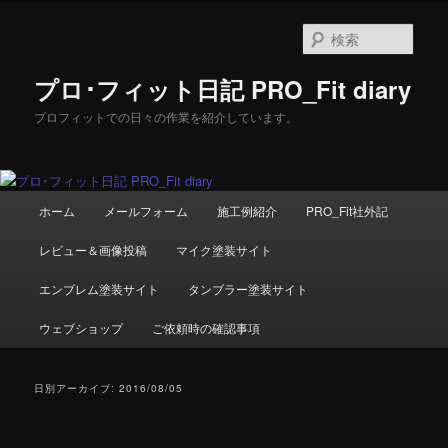
メ
サ
イ
ブ
検
ン
コ
索
コ
ン
プロ･フィット日記 PRO_Fit diary
ン
テ
テ
ン
プロフィットでの日々の作業を紹介しています。
ン
ツ
ツ
へ
へ
移
移
動
メ
ホーム
メールフォーム
施工例紹介
PRO_Fit社外記
動
イ
ン
レビュー＆画像投稿
マイク塗装サイト
メ
ニ
エンブレム塗装サイト
タンブラー塗装サイト
ュ
ー
ウェブショップ
ご依頼時の確認事項
日別アーカイブ:
2016/08/05