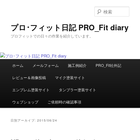
メ
サ
イ
ブ
検
ン
コ
索
コ
ン
プロ･フィット日記 PRO_Fit diary
ン
テ
プロフィットでの日々の作業を紹介しています。
テ
ン
ン
ツ
ツ
へ
へ
移
メ
移
動
ホーム
メールフォーム
施工例紹介
PRO_Fit社外記
イ
動
ン
レビュー＆画像投稿
マイク塗装サイト
メ
ニ
エンブレム塗装サイト
タンブラー塗装サイト
ュ
ー
ウェブショップ
ご依頼時の確認事項
日別アーカイブ:
2015/06/24