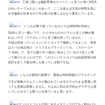
工場二階には撮影専用のスペース（と言うか単にIKEA
の白いテーブルの上）があって、ここを使えば天気や時間を気に
せず撮影が出来るので今の私の仕事にはかなり重宝しています。
いつも仕事で使っているカメラはNIKONのD40と
D200と言う一眼レフで、ただそれらのカメラだと近くの物が撮
れないので（マクロレンズと言う物を持っていません・・・）、
今回は昔使っていたコンパクトカメラで撮影してみました。塗色
はスバル純正色の「クリスタルブラックシリカ」（カラーコー
ド:D4S）で、見ての通り中々面白い色をしているので近くに寄
って撮りたかったのです。このコンパクトカメラは結晶塗装の結
晶目を近くで撮る時にも使っている物ですね。
こちらが最初の状態で、素材はABS樹脂のプラスチック
ですが装飾クロムメッキが施されていますのでそのまま普通に塗
っても塗装は密着しません。ちなみに凹み文字内はザラザラな感
じでしたがそこも艶々に出来ていると思います。
ベースコートの中にあるメタリックのアルミ粉やパー