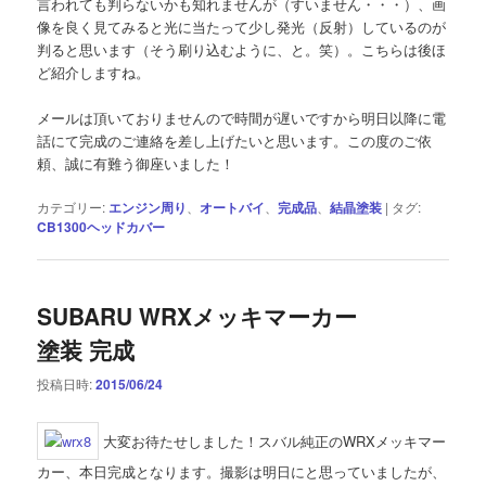
言われても判らないかも知れませんが（すいません・・・）、画
像を良く見てみると光に当たって少し発光（反射）しているのが
判ると思います（そう刷り込むように、と。笑）。こちらは後ほ
ど紹介しますね。
メールは頂いておりませんので時間が遅いですから明日以降に電
話にて完成のご連絡を差し上げたいと思います。この度のご依
頼、誠に有難う御座いました！
カテゴリー:
エンジン周り
、
オートバイ
、
完成品
、
結晶塗装
|
タグ:
CB1300ヘッドカバー
SUBARU WRXメッキマーカー
塗装 完成
投稿日時:
2015/06/24
大変お待たせしました！スバル純正のWRXメッキマー
カー、本日完成となります。撮影は明日にと思っていましたが、