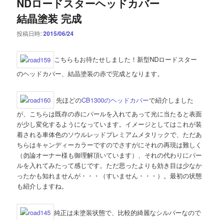
NDロードスターヘッドカバー
結晶塗装 完成
投稿日時:
2015/06/24
こちらもお待たせしました！新型NDロードスター
のヘッドカバー、結晶塗装の赤で完成となります。
先ほどの
CB1300のヘッドカバー
で紹介しました
が、こちらは既存の赤にパールを入れてあって光に当たると表面
が少し変化するようになっています。イメージとしてはこれが装
着される車体色のソウルレッドプレミアムメタリックで、ただあ
ちらはキャンディーカラーですのでさすがにそれの再現は難しく
（勿論オーナー様も御理解頂いています）、それの代わりにパー
ルを入れてみたって感じです。ただ思ったよりも効き目は少なか
ったかも知れませんが・・・（すいません・・・）。最初の状態
も紹介しますね。
純正は未塗装状態で、比較的綺麗なシルバーなので