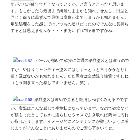
すがこれが経年でどうなっていくか、と言うところだと思いま
す。もしかしたら最後まで綺麗なままかも知れませんし、旧型と
同じく徐々に黒ずんで最後は腐食が出てしまうかも知れません。
燐酸処理をした感じではいつもの通りだったのでそんなに長持ち
するとは思えませんが・・・まあいずれ判る事ですかね。
パールが効いて確実に普通の結晶塗装とは違うので
すが、やはりキャンディー塗装にはちょっと（と言うかかなり）
遠く及ばないかも知れません。ただ両者は全然違う性質ですしね
（もう開き直った感じですいません。笑）。
結晶塗装は遠めで見ると艶消しっぽくみえるのです
が、実際はこんな感じで半艶状になっています。なので砂埃など
が積もったとしても水に濡らしたウェスでふき取れば簡単に汚れ
が取れたりします。イメージ的にメンテナンスが難しいように感
じますがそんなことはありませんのでご安心下さいませ。