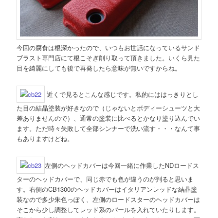
今回の腐食は根深かったので、いつもお世話になっているサンド
ブラスト専門店にて根こそぎ削り取って頂きました。いくら見た
目を綺麗にしても後で再発したら意味が無いですからね。
近くで見るとこんな感じです。私的にははっきりとし
た目の結晶塗装が好きなので（じゃないとボディーシューツと大
差ありませんので）、通常の塗装に比べるとかなり塗り込んでい
ます。ただ時々失敗して全部シンナーで洗い流す・・・なんて事
もありますけどね。
左側のヘッドカバーは今回一緒に作業したNDロードス
ターのヘッドカバーで、同じ赤でも色が違うのが判ると思いま
す。右側のCB1300のヘッドカバーはイタリアンレッドな結晶塗
装なので多少朱色っぽく、左側のロードスターのヘッドカバーは
そこから少し調整してレッド系のパールを入れていたりします。