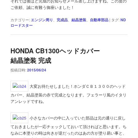
それでは後ほど完成のお知らせメール差し上げますね。この度の
ご依頼、誠に有難う御座いました！
カテゴリー:
エンジン周り
、
完成品
、
結晶塗装
、
自動車部品
|
タグ:
ND
ロードスター
HONDA CB1300ヘッドカバー
結晶塗装 完成
投稿日時:
2015/06/24
大変お待たせしました！ホンダＣＢ１３００のヘッド
カバー、結晶塗装の赤で完成となります。フェラーリ風のイタリ
アンレッドですね。
小さなカバーの中に入っていた部品は元の通りに戻し
ておきましたが一応チェックしておいて頂ければと思います。ち
なみに本塗りの時は向きが逆だったのはあの方が塗り易い事と、