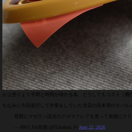
が上塗りより手間と時間が掛かる為、どうしてもコスト（費
ちなみに今回並行して作業をしていた当店の見本用のスバル
背面にマゼラン該当のクロマフレアを塗って表側にクリ
— PRO_Fit/高畑 (@Takahata_P)
June 22, 2026