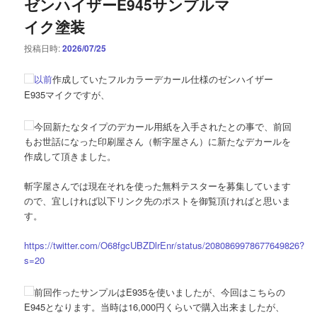
ゼンハイザーE945サンプルマ
イク塗装
投稿日時:
2026/07/25
以前
作成していたフルカラーデカール仕様のゼンハイザー
E935マイクですが、
今回新たなタイプのデカール用紙を入手されたとの事で、前回
もお世話になった印刷屋さん（斬字屋さん）に新たなデカールを
作成して頂きました。
斬字屋さんでは現在それを使った無料テスターを募集しています
ので、宜しければ以下リンク先のポストを御覧頂ければと思いま
す。
https://twitter.com/O68fgcUBZDlrEnr/status/2080869978677649826?
s=20
前回作ったサンプルはE935を使いましたが、今回はこちらの
E945となります。当時は16,000円くらいで購入出来ましたが、