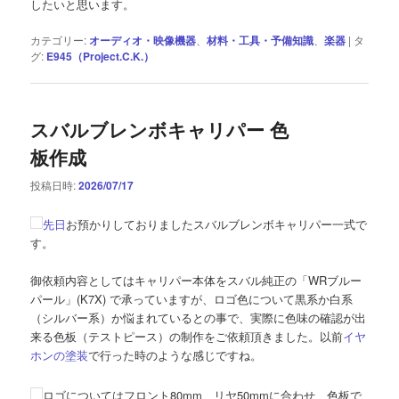
したいと思います。
カテゴリー:
オーディオ・映像機器
、
材料・工具・予備知識
、
楽器
|
タ
グ:
E945（Project.C.K.）
スバルブレンボキャリパー 色
板作成
投稿日時:
2026/07/17
先日
お預かりしておりましたスバルブレンボキャリパー一式で
す。
御依頼内容としてはキャリパー本体をスバル純正の「WRブルー
パール」(K7X) で承っていますが、ロゴ色について黒系か白系
（シルバー系）か悩まれているとの事で、実際に色味の確認が出
来る色板（テストピース）の制作をご依頼頂きました。以前
イヤ
ホンの塗装
で行った時のような感じですね。
ロゴについてはフロント80mm、リヤ50mmに合わせ、色板で