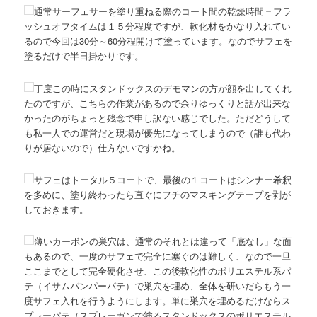
通常サーフェサーを塗り重ねる際のコート間の乾燥時間＝フラ
ッシュオフタイムは１５分程度ですが、軟化材をかなり入れてい
るので今回は30分～60分程開けて塗っています。なのでサフェを
塗るだけで半日掛かりです。
丁度この時にスタンドックスのデモマンの方が顔を出してくれ
たのですが、こちらの作業があるので余りゆっくりと話が出来な
かったのがちょっと残念で申し訳ない感じでした。ただどうして
も私一人での運営だと現場が優先になってしまうので（誰も代わ
りが居ないので）仕方ないですかね。
サフェはトータル５コートで、最後の１コートはシンナー希釈
を多めに、塗り終わったら直ぐにフチのマスキングテープを剥が
しておきます。
薄いカーボンの巣穴は、通常のそれとは違って「底なし」な面
もあるので、一度のサフェで完全に塞ぐのは難しく、なので一旦
ここまでとして完全硬化させ、この後軟化性のポリエステル系パ
テ（イサムバンパーパテ）で巣穴を埋め、全体を研いだらもう一
度サフェ入れを行うようにします。単に巣穴を埋めるだけならス
プレーパテ（スプレーガンで塗るスタンドックスのポリエステル