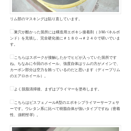
リム部のマスキングは貼り直しています。
巣穴が酷かった箇所には構造用エポキシ接着剤（３Mパネルボ
ンド）を充填し、完全硬化後に＃１８０→＃２４０で研いでいま
す。
こちらはスポークが接触したかでヒビが入っていた箇所です
ね。ちなみに今回のホイール、強度自体はリムの方がメインで、
カーボン部分は空力を賄っているのだと思います（ディープリム
のエアロホイール）。
よく脱脂清掃後、まずはプライマーを塗布します。
こちらはビスフェノールA型のエポキシプライマーサーフェサ
ーです。ウレタン系に比べて樹脂自体が強いタイプですね（密着
性、
強靭性等
）。