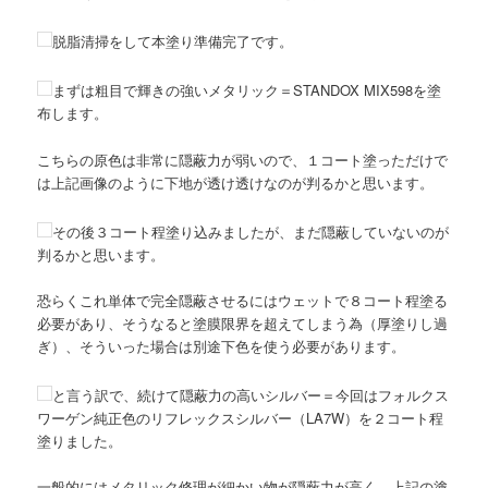
脱脂清掃をして本塗り準備完了です。
まずは粗目で輝きの強いメタリック＝STANDOX MIX598を塗
布します。
こちらの原色は非常に隠蔽力が弱いので、１コート塗っただけで
は上記画像のように下地が透け透けなのが判るかと思います。
その後３コート程塗り込みましたが、まだ隠蔽していないのが
判るかと思います。
恐らくこれ単体で完全隠蔽させるにはウェットで８コート程塗る
必要があり、そうなると塗膜限界を超えてしまう為（厚塗りし過
ぎ）、そういった場合は別途下色を使う必要があります。
と言う訳で、続けて隠蔽力の高いシルバー＝今回はフォルクス
ワーゲン純正色のリフレックスシルバー（LA7W）を２コート程
塗りました。
一般的にはメタリック修理が細かい物が隠蔽力が高く、上記の塗