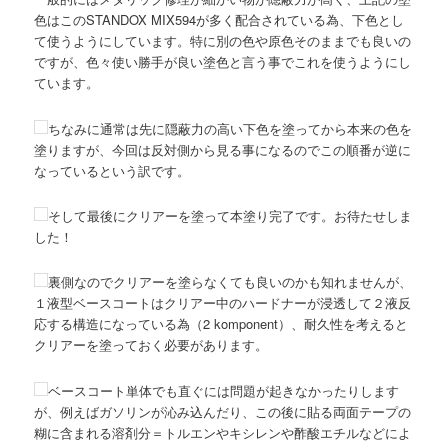
色はこのSTANDOX MIX594が多く配合されている為、下色とし
て使うようにしています。特に別の色や原色そのままでも良いの
ですが、色々使い勝手が良い塗色と言う事でこれを使うようにし
ています。
ちなみに通常は先に隠蔽力の高い下色を塗ってから本来の色を
塗りますが、今回は反対側から見る事になるのでこの順番が逆に
なっているという訳です。
そして最後にクリアーを塗って本塗り完了です。お待たせしま
した！
裏側なのでクリアーを塗らなくても良いのかも知れませんが、
１液型ベースコートはクリアー中のハードナーが浸透して２液反
応する構造になっている為（2 komponent）、耐久性を考えると
クリアーを塗っておく必要があります。
ベースコート単体でも直ぐには問題が起きなかったりします
が、例えばガソリンが沁み込んだり、この後に貼る両面テープの
糊に含まれる溶剤分＝トルエンやキシレンや酢酸エチルなどによ