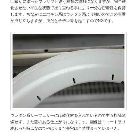
最初に塗ったプラサフと違う種類の塗料になりますが、完全硬
化させない半生な状態で塗り重ねる事により十分な密着性を保持
します。ちなみにエポキシ系はウレタン系より強いのでこの順番
が成り立ちますが、逆だとチヂレ等を起こすのでNGです。
ウレタン系サーフェサーには軟化材を入れているので中々指触乾
燥せず、また艶のある仕上がりになります。画像は１コート塗り
終わった時点なのでやはりまだ巣穴は全然埋まっていません。