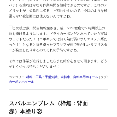
パテ）を塗ればかなり作業時間を短縮できるのですが、これのデ
メリットが「柔軟性に劣る」＝割れやすいので、今回のような極
柔らかい被塗面には使えないんですよね。
この後は数日間自然乾燥させ、後日50℃程度で２時間以上の
熱を掛けるようにします。ドライカーボンだと思っていたら実は
ウェットだった！（エポキシでは無く熱に弱いポリエステル系だ
った！）となると折角塗ったプラサフが熱で剥がれたりブリスタ
ーが発生したりするのでそれの予防ですかね。
それでは作業が進行しましたらまた紹介をさせて頂きます。どう
ぞもう少々お待ちくださいませ！
カテゴリー:
材料・工具・予備知識
、
自転車
、
自転車用ホイール
|
タグ:
カーボンホイール
スバルエンブレム（枠無：背面
赤）本塗り②