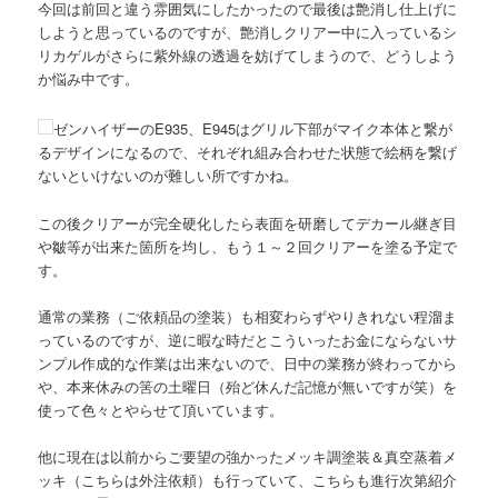
今回は前回と違う雰囲気にしたかったので最後は艶消し仕上げに
しようと思っているのですが、艶消しクリアー中に入っているシ
リカゲルがさらに紫外線の透過を妨げてしまうので、どうしよう
か悩み中です。
ゼンハイザーのE935、E945はグリル下部がマイク本体と繋が
るデザインになるので、それぞれ組み合わせた状態で絵柄を繋げ
ないといけないのが難しい所ですかね。
この後クリアーが完全硬化したら表面を研磨してデカール継ぎ目
や皺等が出来た箇所を均し、もう１～２回クリアーを塗る予定で
す。
通常の業務（ご依頼品の塗装）も相変わらずやりきれない程溜ま
っているのですが、逆に暇な時だとこういったお金にならないサ
ンプル作成的な作業は出来ないので、日中の業務が終わってから
や、本来休みの筈の土曜日（殆ど休んだ記憶が無いですが笑）を
使って色々とやらせて頂いています。
他に現在は以前からご要望の強かったメッキ調塗装＆真空蒸着メ
ッキ（こちらは外注依頼）も行っていて、こちらも進行次第紹介