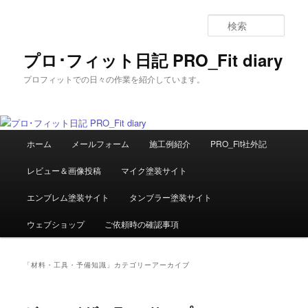
メ
サ
イ
ブ
検
ン
コ
索
コ
ン
プロ･フィット日記 PRO_Fit diary
ン
テ
プロフィットでの日々の作業を紹介しています。
テ
ン
ン
ツ
ツ
へ
へ
移
メ
移
動
ホーム
メールフォーム
施工例紹介
PRO_Fit社外記
イ
動
ン
レビュー＆画像投稿
マイク塗装サイト
メ
ニ
エンブレム塗装サイト
タンブラー塗装サイト
ュ
ー
ウェブショップ
ご依頼時の確認事項
「
材料・工具・予備知識
」カテゴリーアーカイブ