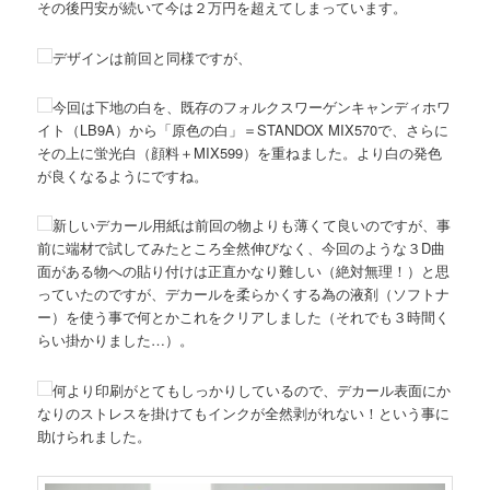
その後円安が続いて今は２万円を超えてしまっています。
デザインは前回と同様ですが、
今回は下地の白を、既存のフォルクスワーゲンキャンディホワ
イト（LB9A）から「原色の白」＝STANDOX MIX570で、さらに
その上に蛍光白（顔料＋MIX599）を重ねました。より白の発色
が良くなるようにですね。
新しいデカール用紙は前回の物よりも薄くて良いのですが、事
前に端材で試してみたところ全然伸びなく、今回のような３D曲
面がある物への貼り付けは正直かなり難しい（絶対無理！）と思
っていたのですが、デカールを柔らかくする為の液剤（ソフトナ
ー）を使う事で何とかこれをクリアしました（それでも３時間く
らい掛かりました…）。
何より印刷がとてもしっかりしているので、デカール表面にか
なりのストレスを掛けてもインクが全然剥がれない！という事に
助けられました。