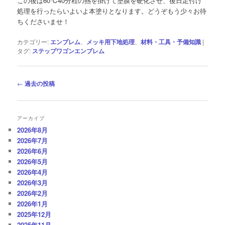
この後は60℃40分程の熱を掛けて塗膜を硬化させ、後日足付け
処理を行ったらいよいよ本塗りとなります。どうぞもう少々お待
ちくださいませ！
カテゴリー:
エンブレム
、
メッキ用下地処理
、
材料・工具・予備知識
|
タグ:
ステップワゴンエンブレム
投
←
過去の投稿
稿
ナ
ビ
アーカイブ
ゲ
2026年8月
ー
2026年7月
シ
2026年6月
ョ
2026年5月
ン
2026年4月
2026年3月
2026年2月
2026年1月
2025年12月
2025年11月