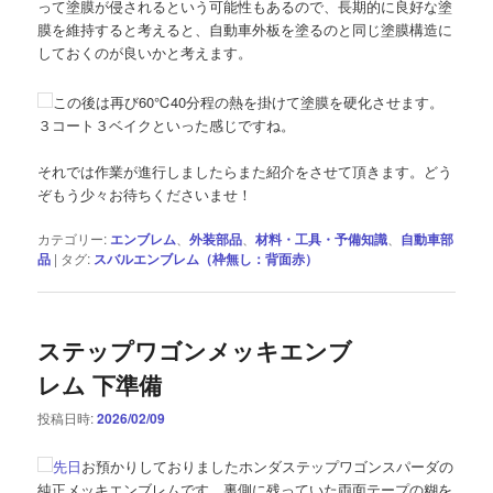
って塗膜が侵されるという可能性もあるので、長期的に良好な塗
膜を維持すると考えると、自動車外板を塗るのと同じ塗膜構造に
しておくのが良いかと考えます。
この後は再び60℃40分程の熱を掛けて塗膜を硬化させます。
３コート３ベイクといった感じですね。
それでは作業が進行しましたらまた紹介をさせて頂きます。どう
ぞもう少々お待ちくださいませ！
カテゴリー:
エンブレム
、
外装部品
、
材料・工具・予備知識
、
自動車部
品
|
タグ:
スバルエンブレム（枠無し：背面赤）
ステップワゴンメッキエンブ
レム 下準備
投稿日時:
2026/02/09
先日
お預かりしておりましたホンダステップワゴンスパーダの
純正メッキエンブレムです。裏側に残っていた両面テープの糊を