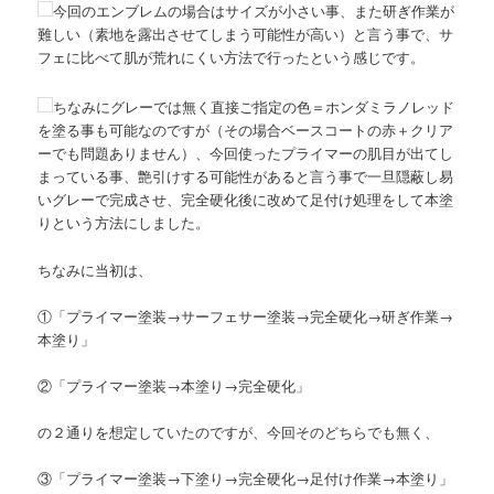
今回のエンブレムの場合はサイズが小さい事、また研ぎ作業が
難しい（素地を露出させてしまう可能性が高い）と言う事で、サ
フェに比べて肌が荒れにくい方法で行ったという感じです。
ちなみにグレーでは無く直接ご指定の色＝ホンダミラノレッド
を塗る事も可能なのですが（その場合ベースコートの赤＋クリア
ーでも問題ありません）、今回使ったプライマーの肌目が出てし
まっている事、艶引けする可能性があると言う事で一旦隠蔽し易
いグレーで完成させ、完全硬化後に改めて足付け処理をして本塗
りという方法にしました。
ちなみに当初は、
①「プライマー塗装→サーフェサー塗装→完全硬化→研ぎ作業→
本塗り」
②「プライマー塗装→本塗り→完全硬化」
の２通りを想定していたのですが、今回そのどちらでも無く、
③「プライマー塗装→下塗り→完全硬化→足付け作業→本塗り」