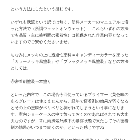
という方法にしたという感じです。
いずれも我流という訳では無く、塗料メーカーのマニュアルに沿
った方法で（所謂ウェットオンウェット）、これらいずれの方法
でも品質（主に塗料間の密着性）は担保された作業内容となって
いますのでご安心くださいませ。
ちなみにメッキの上に透過性塗料＝キャンディーカラーを塗った
「カラーメッキ風塗装」や「ブラックメッキ風塗装」などの方法
としては、
④密着剤塗装→本塗り
といった内容で、この場合今回使っているプライマー（黄色味の
あるグレー）は使えませんから、経年で密着剤の効果が弱くなる
とその上の塗膜がペリペリと剥がれてしまうという事になりま
す。室内ショーケースの中で飾っておくのであればそれでも大丈
夫なのですが、常に雨風紫外線下の暴露状態で果たしてその密着
剤の効果がいつまで続くのか、といった感じですね