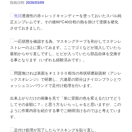
投稿日時:
2026/03/09
先日
透過性の赤＝レッドキャンディーを塗っておいたスバル純
正エンブレムです。その後60℃40分程の熱を掛けて塗膜を硬化
させておきました。
一応状態を確認する為、マスキングテープを剥がしてステンレ
ストレーの上に置いてみます。ここでゴミなどが混入していたら
最初からやり直しですし、ヒビが入っていたら部品自体を交換す
る事となります（いずれも経験済みです）。
問題無ければ表面を＃１３００相当の布状研磨副資材（アシレ
ックスオレンジ）で研磨し、六連星の部分はナイロンブラシとウ
ォッシュコンパウンドで足付け処理を行います。
出来上がりだけの画像を見て「単に背面の色を変えるだけでどう
してその金額に？」と思う方もいらっしゃると思いますが、この
ように作業内容を紹介する事でご納得頂けるのではと考えていま
す。
足付け処理が完了したらマスキングを貼り直し、