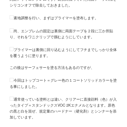
シリコンオフで除去しておきました。
素地調整を行い、まずはプライマーを塗布します。
尚、エンブレムの固定は裏側に両面テープを２段に三か所貼
り、それをワニクリップで掴むようにしています。
プライマーは裏側に回り込むようにしてフチまでしっかり全体
を覆うように塗ります。
この後はサーフェサーを塗る方法もあるのですが、
今回はトップコート＝グレー色の１コートソリッドカラーを塗
る事にしました。
通常使っている塗料とは違い、クリアーに直接顔料（色）が入
ったタイプ＝スタンドックスVOC 2Kエナメルとなります。原色
の黒と白を混ぜ、規定量のハードナー（硬化剤）とシンナーを添
加しています。