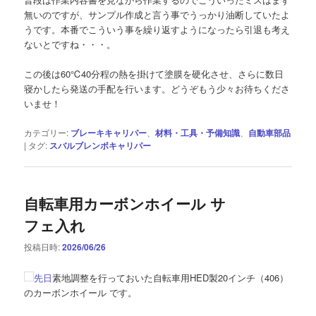
無いのですが、サンプル作成と言う事でうっかり油断していたよ
うです。本番でこういう事を繰り返すようになったら引退も考え
ないとですね・・・。
この後は60℃40分程の熱を掛けて塗膜を硬化させ、さらに数日
寝かしたら発送の手配を行います。どうぞもう少々お待ちくださ
いませ！
カテゴリー:
ブレーキキャリパー
、
材料・工具・予備知識
、
自動車部品
|
タグ:
スバルブレンボキャリパー
自転車用カーボンホイール サ
フェ入れ
投稿日時:
2026/06/26
先日
素地調整を行っておいた自転車用HED製20インチ（406）
のカーボンホイール です。