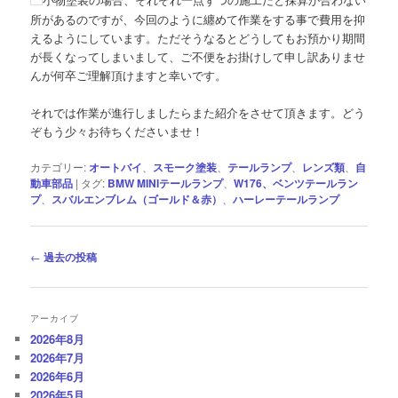
小物塗装の場合、それぞれ一点ずつの施工だと採算が合わない
所があるのですが、今回のように纏めて作業をする事で費用を抑
えるようにしています。ただそうなるとどうしてもお預かり期間
が長くなってしまいまして、ご不便をお掛けして申し訳ありませ
んが何卒ご理解頂けますと幸いです。
それでは作業が進行しましたらまた紹介をさせて頂きます。どう
ぞもう少々お待ちくださいませ！
カテゴリー:
オートバイ
、
スモーク塗装
、
テールランプ
、
レンズ類
、
自
動車部品
|
タグ:
BMW MINIテールランプ
、
W176、ベンツテールラン
プ
、
スバルエンブレム（ゴールド＆赤）
、
ハーレーテールランプ
投
←
過去の投稿
稿
ナ
ビ
アーカイブ
ゲ
2026年8月
ー
2026年7月
シ
2026年6月
ョ
2026年5月