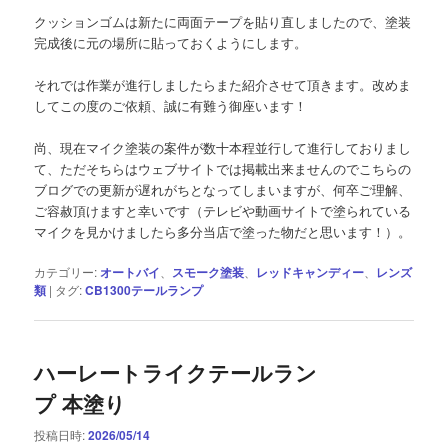
クッションゴムは新たに両面テープを貼り直しましたので、塗装
完成後に元の場所に貼っておくようにします。
それでは作業が進行しましたらまた紹介させて頂きます。改めま
してこの度のご依頼、誠に有難う御座います！
尚、現在マイク塗装の案件が数十本程並行して進行しておりまし
て、ただそちらはウェブサイトでは掲載出来ませんのでこちらの
ブログでの更新が遅れがちとなってしまいますが、何卒ご理解、
ご容赦頂けますと幸いです（テレビや動画サイトで塗られている
マイクを見かけましたら多分当店で塗った物だと思います！）。
カテゴリー:
オートバイ
、
スモーク塗装
、
レッドキャンディー
、
レンズ
類
|
タグ:
CB1300テールランプ
ハーレートライクテールラン
プ 本塗り
投稿日時:
2026/05/14