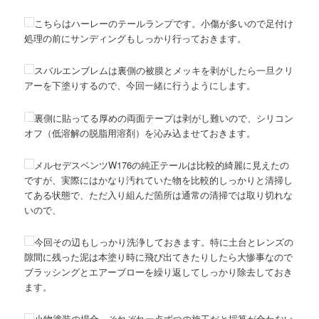
こちらはハーレーのテールランプです。小傷が多いので足付け
処理の前にサンディングもしっかり行っておきます。
スバルエンブレムは裏側の被膜とメッキを剥がしたら一旦クリ
アーを下塗りするので、今回一緒に行うようにします。
裏側に貼ってる厚めの両面テープは剥がし難いので、シリコン
オフ（低溶解の脱脂用溶剤）を沁み込ませておきます。
メルセデスベンツW176の純正テールは比較的綺麗に見えたの
ですが、実際にはかなり汚れていた物を比較的しっかりと清掃し
てある状態で、ただ入り組んだ箇所は通常の清掃では取り切れな
いので、
今回その辺もしっかり洗浄しておきます。特に土台とレンズの
隙間に残った泥は本塗り時に飛び出てきたりしたら大惨事なので
ブラッシングとエアーブローを繰り返してしっかり除去しておき
ます。