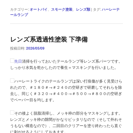
カテゴリー:
オートバイ
、
スモーク塗装
、
レンズ類
|
タグ:
ハーレーテ
ールランプ
レンズ系透過性塗装 下準備
投稿日時:
2026/05/09
先日
清掃を行っておいたテールランプ等レンズ系パーツです。
しっかり水気を乾かしたので養生＝マスキングを行いました。
ハーレートライクのテールランプは深い打痕傷が多く見受けら
れたので、＃１８０＃→＃２４０の空研ぎで研磨してそれらを除
去し、同じく＃３２０→＃４００→＃５００→＃８００の空研ぎ
でペーパー目を均します。
その後よく脱脂清掃し、メッキ枠の部分をマスキングします。
レンズとメッキ枠の隙間がかなりピッタリなので（そして外れそ
うもない構造なので）、二回目のクリアーを塗り終わったら直ぐ
に剥がせるようにしておきます。