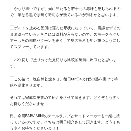
かなり黒いですが、光に当たると若干元の赤味も感じられるの
で、単なる黒では無く透明さが残ているのが判るかと思います。
ボルトを止める箇所は窪んだ形状になっていて、意識せずその
まま塗っているとそこには塗料が入らないので、スモークもクリ
アーもその都度パターンを細くして奥の箇所を狙い撃つようにし
てスプレーしています。
バツ切りで塗り分けた見切りも比較的綺麗に出来たと思いま
す。
この後は一晩自然乾燥させ、後日60℃40分程の熱を掛けて塗
膜を硬化させます。
それでは完成次第改めて紹介をさせて頂きます。どうぞもう少々
お待ちくださいませ！
尚、今回BMW MINIのテールランプとサイドマーカーも一緒に塗
っているのですが、そちらは明日紹介させて頂きます。どうぞも
う少々お待ちくださいませ！