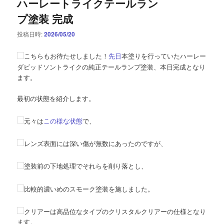
ハーレートライクテールラン
プ塗装 完成
投稿日時:
2026/05/20
こちらもお待たせしました！
先日
本塗りを行っていたハーレー
ダビッドソントライクの純正テールランプ塗装、本日完成となり
ます。
最初の状態を紹介します。
元々は
この様な状態
で、
レンズ表面には深い傷が無数にあったのですが、
塗装前の下地処理でそれらを削り落とし、
比較的濃いめのスモーク塗装を施しました。
クリアーは高品位なタイプのクリスタルクリアーの仕様となり
ます。