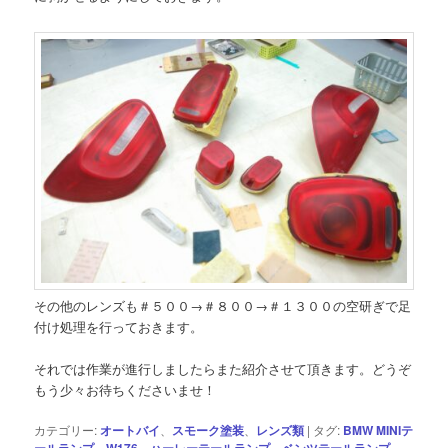
その他のレンズも＃５００→＃８００→＃１３００の空研ぎで足
付け処理を行っておきます。
それでは作業が進行しましたらまた紹介させて頂きます。どうぞ
もう少々お待ちくださいませ！
カテゴリー:
オートバイ
、
スモーク塗装
、
レンズ類
|
タグ:
BMW MINIテ
ールランプ
、
W176
、
ハーレーテールランプ
、
ベンツテールランプ