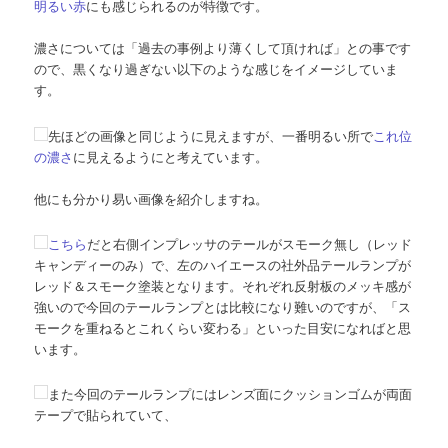
明るい赤
にも感じられるのが特徴です。
濃さについては「過去の事例より薄くして頂ければ」との事です
ので、黒くなり過ぎない以下のような感じをイメージしていま
す。
先ほどの画像と同じように見えますが、一番明るい所で
これ位
の濃さ
に見えるようにと考えています。
他にも分かり易い画像を紹介しますね。
こちら
だと右側インプレッサのテールがスモーク無し（レッド
キャンディーのみ）で、左のハイエースの社外品テールランプが
レッド＆スモーク塗装となります。それぞれ反射板のメッキ感が
強いので今回のテールランプとは比較になり難いのですが、「ス
モークを重ねるとこれくらい変わる」といった目安になればと思
います。
また今回のテールランプにはレンズ面にクッションゴムが両面
テープで貼られていて、