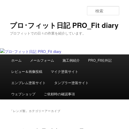
メ
サ
イ
ブ
検
ン
コ
索
コ
ン
プロ･フィット日記 PRO_Fit diary
ン
テ
プロフィットでの日々の作業を紹介しています。
テ
ン
ン
ツ
ツ
へ
へ
移
メ
移
動
ホーム
メールフォーム
施工例紹介
PRO_Fit社外記
イ
動
ン
レビュー＆画像投稿
マイク塗装サイト
メ
ニ
エンブレム塗装サイト
タンブラー塗装サイト
ュ
ー
ウェブショップ
ご依頼時の確認事項
「
レンズ類
」カテゴリーアーカイブ