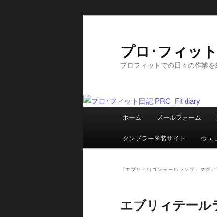
メ
サ
イ
ブ
ン
コ
プロ･フィット日記
コ
ン
プロフィットでの日々の作業を
ン
テ
テ
ン
ン
ツ
ツ
へ
メ
へ
移
ホーム
メールフォーム
イ
移
動
ン
動
タンブラー塗装サイト
ウェ
メ
ニ
ュ
「
エブリィワゴンテールランプ
」タグア
ー
エブリィテールラ