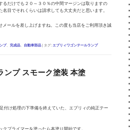
するだけでも２０～３０％の中間マージンは取りますの
た名目でそれくらいは請求しても大丈夫だと思います。
せメールを差し上げますね。この度も当店をご利用頂き誠
ンプ
、
完成品
、
自動車部品
|
タグ:
エブリィワゴンテールランプ
ンプ スモーク塗装 本塗
足付け処理の下準備を終えていた、エブリィの純正テー
ックプライマーを塗ったら本塗り開始です。