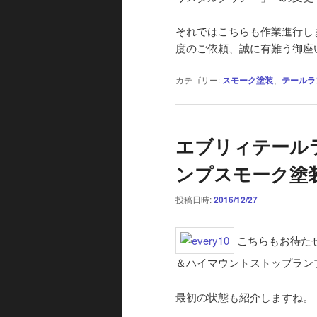
それではこちらも作業進行し
度のご依頼、誠に有難う御座
カテゴリー:
スモーク塗装
、
テールラ
エブリィテール
ンプスモーク塗装
投稿日時:
2016/12/27
こちらもお待た
＆ハイマウントストップラン
最初の状態も紹介しますね。