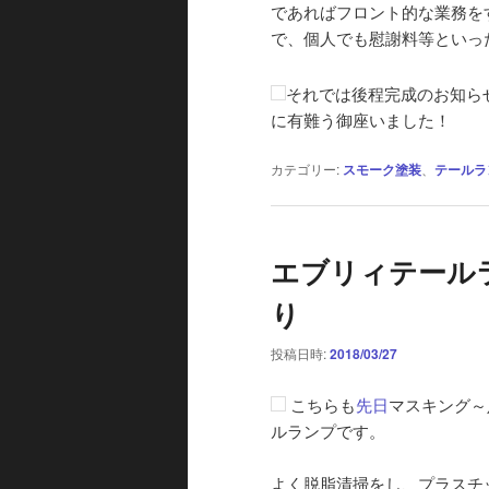
であればフロント的な業務を
で、個人でも慰謝料等といっ
それでは後程完成のお知ら
に有難う御座いました！
カテゴリー:
スモーク塗装
、
テールラ
エブリィテールラ
り
投稿日時:
2018/03/27
こちらも
先日
マスキング～
ルランプです。
よく脱脂清掃をし、プラスチ