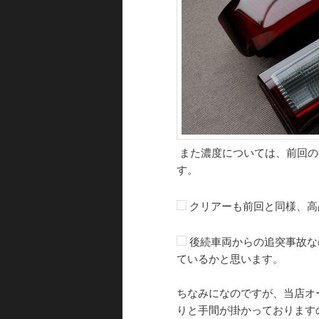
また濃度については、前回の
す。
クリアーも前回と同様、高
後続車両からの追突事故な
ているかと思います。
ちなみになのですが、当店オ
りと手間が掛かっております