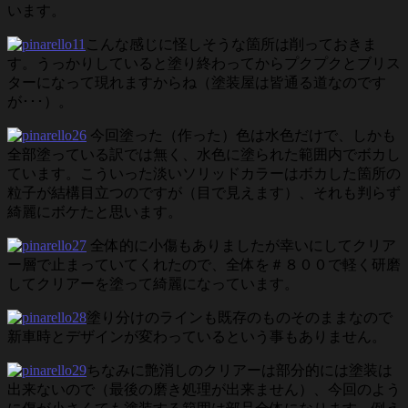
います。
こんな感じに怪しそうな箇所は削っておきま
す。うっかりしていると塗り終わってからプクプクとブリス
ターになって現れますからね（塗装屋は皆通る道なのです
が･･･）。
今回塗った（作った）色は水色だけで、しかも
全部塗っている訳では無く、水色に塗られた範囲内でボカし
ています。こういった淡いソリッドカラーはボカした箇所の
粒子が結構目立つのですが（目で見えます）、それも判らず
綺麗にボケたと思います。
全体的に小傷もありましたが幸いにしてクリア
ー層で止まっていてくれたので、全体を＃８００で軽く研磨
してクリアーを塗って綺麗になっています。
塗り分けのラインも既存のものそのままなので
新車時とデザインが変わっているという事もありません。
ちなみに艶消しのクリアーは部分的には塗装は
出来ないので（最後の磨き処理が出来ません）、今回のよう