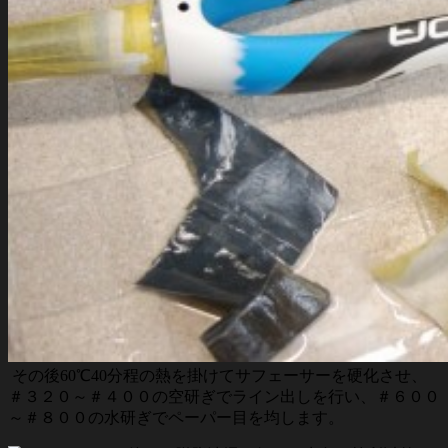
その後60℃40分程の熱を掛けてサフェーサーを硬化させ、
＃３２０～＃４００の空研ぎでライン出しを行い、＃６００
～＃８００の水研ぎでペーパー目を均します。