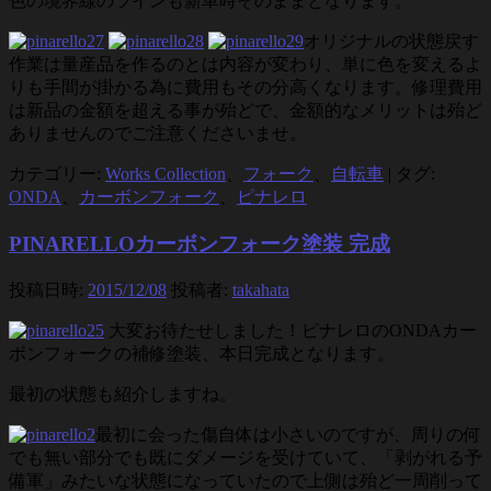
色の境界線のラインも新車時そのままとなります。
オリジナルの状態戻す
作業は量産品を作るのとは内容が変わり、単に色を変えるよ
りも手間が掛かる為に費用もその分高くなります。修理費用
は新品の金額を超える事が殆どで、金額的なメリットは殆ど
ありませんのでご注意くださいませ。
カテゴリー:
Works Collection
、
フォーク
、
自転車
|
タグ:
ONDA
、
カーボンフォーク
、
ピナレロ
PINARELLOカーボンフォーク塗装 完成
投稿日時:
2015/12/08
投稿者:
takahata
大変お待たせしました！ピナレロのONDAカー
ボンフォークの補修塗装、本日完成となります。
最初の状態も紹介しますね。
最初に会った傷自体は小さいのですが、周りの何
でも無い部分でも既にダメージを受けていて、「剥がれる予
備軍」みたいな状態になっていたので上側は殆ど一周削って