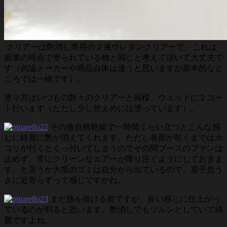
クリアーは艶消し専用の２液ウレタンクリアーで、これは
新車の時点で塗られている物と同じと考えて頂いて大丈夫で
す（勿論メーカーや商品自体は違うと思いますが基本的なと
ころでは一緒です）。
塗り方はいつもの艶々のクリアーと同様、ウェットに２コー
ト行います（ただし少し控えめには塗っています）。
その後自然乾燥で一時間くらい立つとこんな感
じに綺麗に艶が消えてくれます。ただし表面が乾くまではホ
コリが付くとくっ付いてしまうのでその間ブースのファンは
止めず、常にクリーンなエアーが降り注ぐようにしておきま
す。と言うか大抵のゴミは自分から出ているので、君子危う
きに近寄らずって感じですかね。
まだ熱を掛ける前ですが、良い感じに仕上がっ
ているのが判ると思います。艶消しでもツルンとしていて綺
麗ですよね。