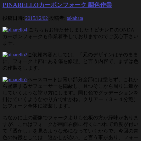
PINARELLOカーボンフォーク 調色作業
投稿日時:
2015/12/02
投稿者:
takahata
こちらもお待たせしました！ピナレロのONDA
カーボンフォークも作業着手しておりますのでご安心下さい
ませ。
ご依頼内容としては、「元のデザインはそのまま
に、フォーク上部にある傷を修理」と言う内容で、まずは色
の作製をします。
ベースコートは青い部分全部には塗らず、これか
ら塗装するサフェーサーを隠蔽し、且つそこから周りに暈か
していくような塗り方にします。同じ色でグラデーションを
掛けていくようなやり方ですかね。クリアー（３～４分艶）
はフォーク全体に塗装します。
ちなみに上の画像でフォークよりも色板の方が緑味がありま
すが、これはフォークが画面右側に行くにつれて角度が付い
て「透かし」を見るような形になっていくからで、今回の青
色の特徴としては「透かしが赤い」と言う事があり、フォー