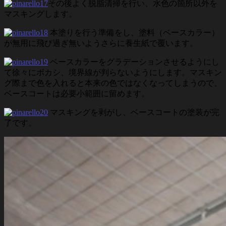
その後よく脱脂清掃を行い、水色の箇所以外を
マスキングします。
本塗りを行う準備をし、塗料（ベースカラー）
が無用に飛び過ぎ無いようさらに養生紙で覆います。
ベースカラーをグラデーションさせるようにし
て徐々にボカシ、境界線が判らないようにします。マスキン
グ際まで色を入れると本来の色ではなくなってしまうので、
ベースコートは必要小範囲に留めます。
マスキングを剥がし、ベースコートの塗装が完
了です。