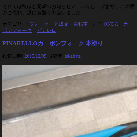
それでは後ほど完成のお知らせメール差し上げます。この度
のご依頼、誠に有難う御座いました！
カテゴリー:
フォーク
、
完成品
、
自転車
|
タグ:
ONDA
、
カー
ボンフォーク
、
ピナレロ
PINARELLOカーボンフォーク 本塗り
投稿日時:
2015/12/05
投稿者:
takahata