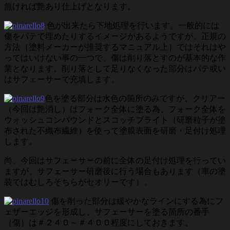
無ければ艶あり仕上げとなります。
色が出来たら下地処理を行います。一般的には
傷をパテで埋めたりするイメージがあるようですが、正規の
方法（塗料メーカーが推奨するマニュアル上）ではそれはや
ってはいけない事の一つで、傷は削り落とすのが基本的な作
業となります。削り落として足りなくなった部分はパテ或い
はサフェーサーで充填します。
色を塗る部分は水色の箇所のみですが、クリアー
（今回は艶消し）はフォーク全体に塗る為、フォーク全体を
ウォッシュコンパウンドとスコッチブライト（研磨粒子が塗
布された不織布繊維）を使って塗膜表面を研磨・足付け処理
します。
尚、今回はサフェーサーの前に全体の足付け処理を行ってい
ますが、サフェーサー研磨後に行う場合もあります（車の塗
装ではむしろそちらがセオリーです）。
傷を削った部分は緩やかなラインにする為にフ
ェザーエッジを形成し、サフェーサーを塗る箇所の番手
（傷）は＃２４０～＃４００程度にしておきます。