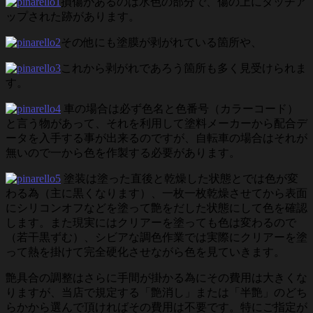
損傷があるのは水色の部分で、傷の上にタッチア
ップされた跡があります。
その他にも塗膜が剥がれている箇所や、
これから剥がれであろう箇所も多く見受けられま
す。
車の場合は必ず色名と色番号（カラーコード）
と言う物があって、それを利用して塗料メーカーから配合デ
ータを入手する事が出来るのですが、自転車の場合はそれが
無いので一から色を作製する必要があります。
塗装は塗った直後と乾燥した状態とでは色が変
わる為（主に黒くなります）、一枚一枚乾燥させてから表面
にシリコンオフなどを塗って艶をだした状態にして色を確認
します。また現実にはクリアーを塗っても色は変わるので
（若干黒ずむ）、シビアな調色作業では実際にクリアーを塗
って熱を掛けて完全硬化させながら色を見ていきます。
艶具合の調整はさらに手間が掛かる為にその費用は大きくな
りますが、当店で規定する「艶消し」または「半艶」のどち
らかから選んで頂ければその費用は不要です。特にご指定が