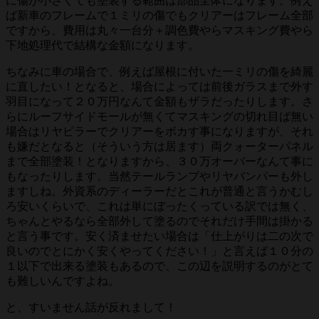
に傷が小さくても塗装する範囲は部品全体になります。例え
ば新車のフレームで１ミリの傷でもクリアーはフレーム全部
ですから、費用は丸々一台分＋調色費やらマスキング費やら
下地処理代で結構な金額になります。
ちなみに車の場合で、例えば屋根に付いた一ミリの傷を綺麗
に直したい！となると、場合によっては前後ガラスまで外す
羽目になって２０万円なんて金額もザラだったりします。さ
らにルーフサイドモールが無くてマスキングの切れ目ば無い
場合はリヤピラーでクリアーをボカす事になりますが、それ
も嫌だとなると（そういう方は居ます）両クォーターパネル
まで全部塗装！となりますから、３０万オーバーなんて事に
もなったりします。当然テールランプやリヤバンパーも外し
ますしね。外資系のディーラーだとこれが普通と言うかむし
ろ安いくらいで、これは単にぼったくっている訳では無く、
ちゃんとやるなら全部外して塗るのでそれだけ手間は掛かる
と言う事です。安く済ませたい場合は「仕上がりは二の次で
良いのでとにかく安くやってください！」と言えば１０分の
１以下で出来る塗装もあるので、この辺を説明するのがとて
も難しいんですよね。
と、すいません話が反れまして！