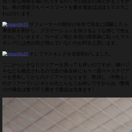
気で変な模様を描いたりするのでその防止の為とかもですか
ね。車の塗装でもベースコートを暈す場合はほぼ１００％こ
れは行います。
サフェーサーの部分が水色で完全に隠蔽したら
養生紙を剥がし、グラデーションを掛けるような感じで色を
ボカしていきます。カーボン地と水色の境界線に貼ったマス
キングには色が殆ど飛んでいないのが判ると思います。
そしてマスキングを全部剥がしました。
ここからいきなりクリアーを塗っても良いのですが、糊ハジ
キなども懸念されるので念の為全体にもう一度ベースクリア
ーを塗布してからのクリアーとなります。艶消し（半艶も）
のクリアーでハジキとか出たらもうお終いですからね（艶有
りの場合は後で行う磨きで復活は出来ます）。