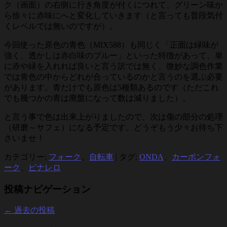
ク（画面）の右側に行き角度が付くにつれて、グリーン味か
ら徐々に赤味にへと変化していきます（と言っても普段気付
くレベルでは無いのですが）。
今回使った原色の青色（MIX588）も同じく「正面は緑味が
強く、透かしは赤白味のブルー」といった特徴があって、単
に赤や緑を入れれば良いと言う訳では無く、微妙な調色作業
では青色の中からどれが合っているのかと言うのを選ぶ必要
があります。青だけでも原色は5種類あるのです（ただこれ
でも幾つかの青は廃盤になって数は減りました）。
と言う事で色は出来上がりましたので、次は傷の部分の処理
（研磨～サフェ）になる予定です。どうぞもう少々お待ち下
さいませ！
カテゴリー:
フォーク
、
自転車
|
タグ:
ONDA
、
カーボンフォ
ーク
、
ピナレロ
投稿ナビゲーション
←
過去の投稿