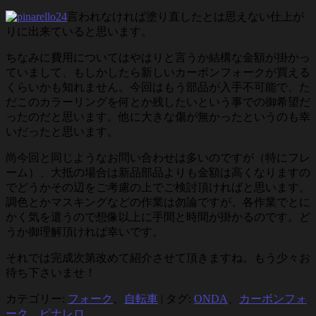
言われなければ塗り直したとは思えない仕上が
りに出来ていると思います。
ちなみに費用についてはやはりと言うか結構な金額が掛かっ
ていまして、もしかしたら新しいカーボンフォークが買える
くらいかも知れません。今回はもう部品が入手不可能で、た
だこのカラーリングを何とか残したいという事での御希望だ
ったのだと思います。他に大きな傷が無かったというのも幸
いだったと思います。
尚今回と同じようなお問い合わせは多いのですが（特にフレ
ーム）、大抵の場合は新品部品よりも金額は高くなりますの
でどうかその辺をご考慮の上でご検討頂ければと思います。
調色とかマスキングなどの作業は勿論ですが、各作業でとに
かく気を遣うので想像以上に手間と時間が掛かるのです。ど
うか御理解頂ければ幸いです。
それでは完成次第改めて紹介させて頂きますね。もう少々お
待ち下さいませ！
カテゴリー:
フォーク
、
自転車
|
タグ:
ONDA
、
カーボンフォ
ーク
、
ピナレロ