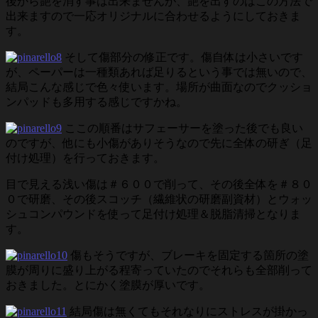
後から艶を消す事は出来ませんが、艶を出すのはこの方法で
出来ますので一応オリジナルに合わせるようにしておきま
す。
そして傷部分の修正です。傷自体は小さいです
が、ペーパーは一種類あれば足りるという事では無いので、
結局こんな感じで色々使います。場所が曲面なのでクッショ
ンパッドも多用する感じですかね。
ここの順番はサフェーサーを塗った後でも良い
のですが、他にも小傷がありそうなので先に全体の研ぎ（足
付け処理）を行っておきます。
目で見える浅い傷は＃６００で削って、その後全体を＃８０
０で研磨、その後スコッチ（繊維状の研磨副資材）とウォッ
シュコンパウンドを使って足付け処理＆脱脂清掃となりま
す。
傷もそうですが、ブレーキを固定する箇所の塗
膜が周りに盛り上がる程寄っていたのでそれらも全部削って
おきました。とにかく塗膜が厚いです。
結局傷は無くてもそれなりにストレスが掛かっ