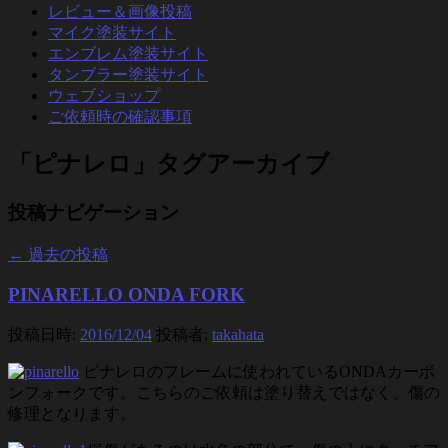
レビュー＆画像投稿
マイク塗装サイト
エンブレム塗装サイト
タンブラー塗装サイト
ウェブショップ
ご依頼時の確認事項
「
ピナレロ
」タグアーカイブ
投稿ナビゲーション
←
過去の投稿
PINARELLO ONDA FORK
投稿日時:
2016/12/04
投稿者:
takahata
ピナレロのフレームに使われているONDAカーボ
ンフォークです。こちらのご依頼は塗り替えではなく、傷の
修理となります。