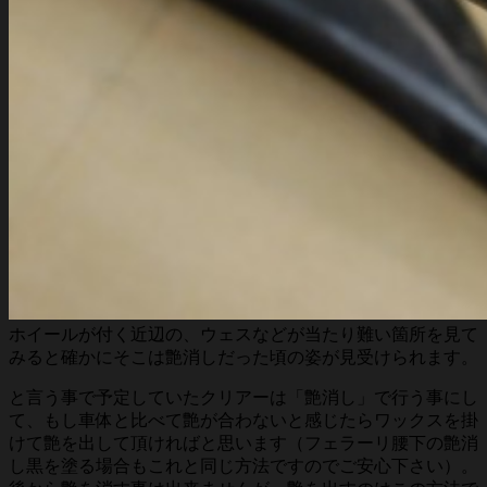
ホイールが付く近辺の、ウェスなどが当たり難い箇所を見て
みると確かにそこは艶消しだった頃の姿が見受けられます。
と言う事で予定していたクリアーは「艶消し」で行う事にし
て、もし車体と比べて艶が合わないと感じたらワックスを掛
けて艶を出して頂ければと思います（フェラーリ腰下の艶消
し黒を塗る場合もこれと同じ方法ですのでご安心下さい）。