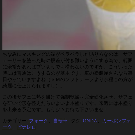
ちなみにマスキングの端がペラペラした貼り方なのは、サフ
ェーサーを塗った時の段差が付き難いようにする為で、範囲
に余裕があればブツ切りでも構わないのですが、こういった
時には普通はこうするのが基本です。車の塗装屋さんなら毎
日やっていますよね（３Ｍのソフトテープより余程この方が
綺麗に仕上げられますし）。
この後サフェに熱を掛けて強制乾燥～完全硬化させ、サフェ
を研いで形を整えたらいよいよ本塗りです。来週には本塗り
を出来る予定です。もう少々お待ち下さいませ！
カテゴリー:
フォーク
、
自転車
|
タグ:
ONDA
、
カーボンフォ
ーク
、
ピナレロ