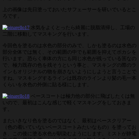
上の画像は先日塗っておいたサフェーサーを研いでいるとこ
ろです。
水気をよくとったら綺麗に脱脂清掃し、工場の
二階に移動してマスキングを行います。
今回色を塗るのは水色の部分のみで、しかも塗るのは水色の
部分全体では無く、その範囲の中でも範囲を抑えてボカシを
行います。恐らく車体の方にも同じ水色が残っている筈なの
で、極力既存の色を残そうという事と、マスキングの際のラ
インもオリジナルの物を崩さないようにしようと言うことで
すね。マスキングするラインは既存のラインより髪の毛一本
くらいを水色の外側に貼る様にします。
ベースコートは極力他の部分に飛ばしたくは無
いので、最初はこんな感じで軽くマスキングをしておきま
す。
またいきなり色を塗るのではなく、最初はベースクリアー
（色の着いていないベースコートみたいなもの）を塗ってお
き、この後に塗る水色が馴染むようにします。ミストが静電