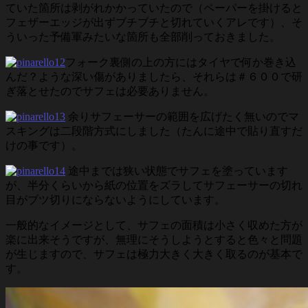
ていた箇所は剥がれかかっていたので（ペーパーを掛けると
フェザーエッジが出ずブチブチと切れていくアレです）、そ
ういった予備軍みたいな箇所も全部削っておきました。
フォーク裏側の上の方にはタイヤで何か巻き込
んだ？ような深い傷がありましたら、それらは＃６００で研
ぎ落とせたのでサフェは必要ありません。
余りサフェーサーの範囲を広げたく無いのでマ
スキングは二段階方式にしました（たんに途中で貼り直すだ
けの事です）。
途中までは狭い状態でサフェを塗っています
が、半分くらいから紙の位置をズラしてサフェーサーの切れ
目がブツ切りにならないようにしています。
一般的なイメージとして、サフェの面積は小さく収めた方が
楽に出来そうですが、無理にそうしようとすると色々と問題
が生じますので、サフェは極力大きく大きく取るのが基本で
す。