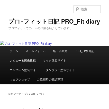
メ
サ
イ
ブ
検
ン
コ
索
コ
ン
プロ･フィット日記 PRO_Fit diary
ン
テ
プロフィットでの日々の作業を紹介しています。
テ
ン
ン
ツ
ツ
へ
へ
移
メ
移
動
ホーム
メールフォーム
施工例紹介
PRO_Fit社外記
イ
動
ン
レビュー＆画像投稿
マイク塗装サイト
メ
ニ
エンブレム塗装サイト
タンブラー塗装サイト
ュ
ー
ウェブショップ
ご依頼時の確認事項
日別アーカイブ:
2025/07/07