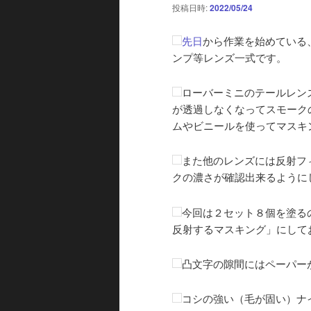
投稿日時:
2022/05/24
先日
から作業を始めている
ンプ等レンズ一式です。
ローバーミニのテールレン
が透過しなくなってスモーク
ムやビニールを使ってマスキ
また他のレンズには反射フ
クの濃さが確認出来るように
今回は２セット８個を塗る
反射するマスキング」にして
凸文字の隙間にはペーパー
コシの強い（毛が固い）ナ