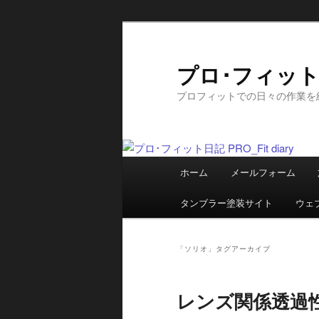
メ
サ
イ
ブ
ン
コ
プロ･フィット日記
コ
ン
プロフィットでの日々の作業を
ン
テ
テ
ン
ン
ツ
ツ
へ
メ
へ
移
ホーム
メールフォーム
イ
移
動
ン
動
タンブラー塗装サイト
ウェ
メ
ニ
ュ
「
ソリオ
」タグアーカイブ
ー
レンズ関係透過性