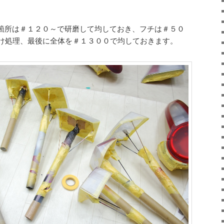
箇所は＃１２０～で研磨して均しておき、フチは＃５０
け処理、最後に全体を＃１３００で均しておきます。