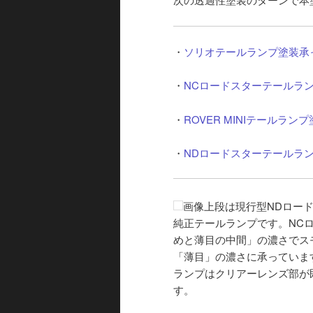
・
ソリオテールランプ塗装承
・
NCロードスターテールラ
・
ROVER MINIテールラ
・
NDロードスターテールラ
画像上段は現行型NDロー
純正テールランプです。NC
めと薄目の中間」の濃さでス
「薄目」の濃さに承っていま
ランプはクリアーレンズ部が
す。