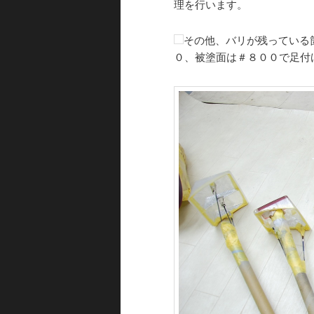
理を行います。
その他、バリが残っている
０、被塗面は＃８００で足付