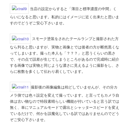
当店の設定からすると「薄目と標準濃度の中間」く
らいになると思います。私的にはイメージに近く出来たと思いま
すのでどうぞご安心下さいませ。
スモーク塗装をされたテールランプと撮影された方
なら判ると思いますが、実物と画像とでは後者の方が断然黒くな
ってしまいます。撮った本人も「？？？」と思うくらいの黒さ
で、その点で誤差が生じてしまうところがあるので完成時に紹介
する画像では実物と同じような濃さに見えるように撮影をし、さ
らに枚数を多くして伝わり易くしています。
撮影後の画像編集は殆どしていませんが、その分カ
メラ側では色々設定を変えて撮っています。と言ってもカメラ自
体は古い物なので特段素晴らしい機能が付いていると言う訳では
無く、単にマニュアルモードで露出とシャッタースピードを変え
ているだけで、何かを誤魔化している訳ではありませんのでどう
ぞご安心下さいませ。