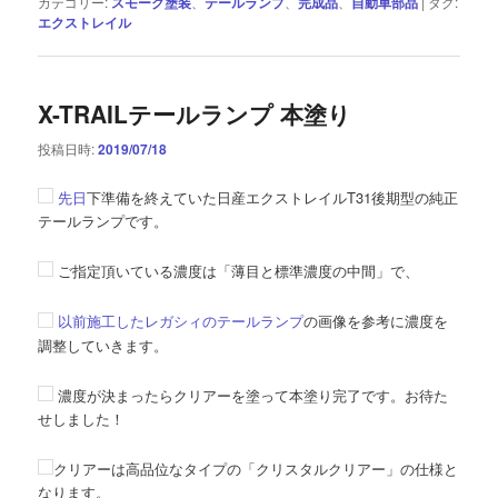
カテゴリー:
スモーク塗装
、
テールランプ
、
完成品
、
自動車部品
|
タグ:
エクストレイル
X-TRAILテールランプ 本塗り
投稿日時:
2019/07/18
先日
下準備を終えていた日産エクストレイルT31後期型の純正
テールランプです。
ご指定頂いている濃度は「薄目と標準濃度の中間」で、
以前施工したレガシィのテールランプ
の画像を参考に濃度を
調整していきます。
濃度が決まったらクリアーを塗って本塗り完了です。お待た
せしました！
クリアーは高品位なタイプの「クリスタルクリアー」の仕様と
なります。