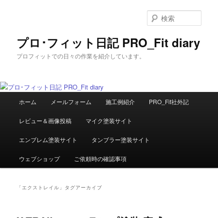
メ
サ
イ
ブ
検
ン
コ
索
コ
ン
プロ･フィット日記 PRO_Fit diary
ン
テ
プロフィットでの日々の作業を紹介しています。
テ
ン
ン
ツ
ツ
へ
へ
移
メ
移
動
ホーム
メールフォーム
施工例紹介
PRO_Fit社外記
イ
動
ン
レビュー＆画像投稿
マイク塗装サイト
メ
ニ
エンブレム塗装サイト
タンブラー塗装サイト
ュ
ー
ウェブショップ
ご依頼時の確認事項
「
エクストレイル
」タグアーカイブ