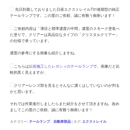
先日到着しておりました日産エクストレイルT31後期型の純正
テールランプです。この度のご依頼、誠に有難う御座います！
ご依頼内容は「薄目と標準濃度の中間」濃度のスモーク塗装べ
た塗りで、クリアーは高品位なタイプの「クリスタルクリアー」
の仕様で承っています。
濃度の参考にする画像も紹介しますね。
こちらは
以前施工したレガシィのテールランプ
で、画像だと比
較的黒く見えますが、
クリアーレンズ部を見るとそんなに濃くはしていないのが判る
かと思います。
それでは作業進行しましたらまた紹介をさせて頂きますね。改め
ましてこの度のご依頼、誠に有難う御座います！
カテゴリー:
テールランプ
、
自動車部品
|
タグ:
エクストレイル