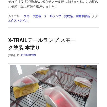
それでは後ほど完成のお知らせメール差し上げますね。この度の
ご依頼、誠に有難う御座いました！
カテゴリー:
スモーク塗装
、
テールランプ
、
完成品
、
自動車部品
|
タグ:
エクストレイル
X-TRAILテールランプ スモー
ク塗装 本塗り
投稿日時:
2016/02/09