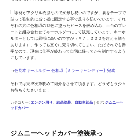
素材がアクリル樹脂なので変形し易いのですが、裏をテープで
貼って強制的に当て板に固定する事で反りを防いでいます。それ
ぞれの穴に色相環の12色に塗ったピースを嵌め込み、土台のプレ
ートと組み合わせてキーホルダーにして販売しています。キーホ
ルダーとしては異様に高いのですが（￥７，０００を超える物も
あります）、作っても直ぐに売り切れてしまい、ただそれでも赤
字なので、現在は仕事が終わって自宅に帰ってから制作するよう
にしています。
→
色見本キーホルダー 色相環【ミラーキャンディー】完成
それでは完成次第改めて紹介をさせて頂きます。どうぞもう少々
お待ちくださいませ！
カテゴリー:
エンジン周り
、
結晶塗装
、
自動車部品
|
タグ:
ジムニーヘ
ッドカバー
ジムニーヘッドカバー塗装承っ