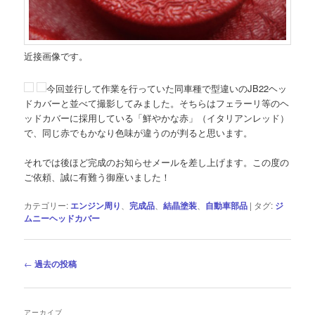
近接画像です。
今回並行して作業を行っていた同車種で型違いのJB22ヘッ
ドカバーと並べて撮影してみました。そちらはフェラーリ等のヘ
ッドカバーに採用している「鮮やかな赤」（イタリアンレッド）
で、同じ赤でもかなり色味が違うのが判ると思います。
それでは後ほど完成のお知らせメールを差し上げます。この度の
ご依頼、誠に有難う御座いました！
カテゴリー:
エンジン周り
、
完成品
、
結晶塗装
、
自動車部品
|
タグ:
ジ
ムニーヘッドカバー
投
←
過去の投稿
稿
ナ
ビ
アーカイブ