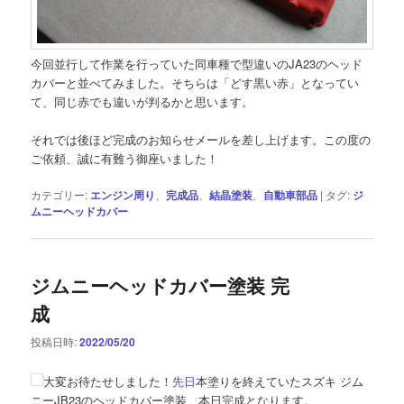
今回並行して作業を行っていた同車種で型違いのJA23のヘッド
カバーと並べてみました。そちらは「どす黒い赤」となってい
て、同じ赤でも違いが判るかと思います。
それでは後ほど完成のお知らせメールを差し上げます。この度の
ご依頼、誠に有難う御座いました！
カテゴリー:
エンジン周り
、
完成品
、
結晶塗装
、
自動車部品
|
タグ:
ジ
ムニーヘッドカバー
ジムニーヘッドカバー塗装 完
成
投稿日時:
2022/05/20
大変お待たせしました！
先日
本塗りを終えていたスズキ ジム
ニーJB23のヘッドカバー塗装、本日完成となります。