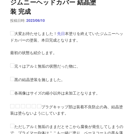
ジムニーヘッドカバー 結晶塗
装 完成
投稿日時:
2023/06/10
大変お待たせしました！
先日
本塗りを終えていたジムニーヘッ
ドカバーの塗装、本日完成となります。
最初の状態も紹介します。
元々はアルミ無垢の状態だった物に、
黒の結晶塗装を施しました。
各画像はサイズの縮小以外は未加工となります。
プラグキャップ部は装着不良防止の為、結晶塗
装は塗らないようにしています。
ただしアルミ無垢のままだとそこから腐食が発生してしまうの
で、プライマー自体はここも一緒に塗り、ベースコートの黒を薄