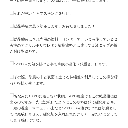
ートの黒を塗布します。大抵はここで一旦昼休憩にします。
それが乾いたらマスキングを行い、
結晶塗装の黒を塗布します。お待たせしました！
結晶塗装はそれ専用の塗料＝リンターで、いつも使っている２
液性のアクリルポリウレタン樹脂塗料とは違って１液タイプの焼
き付け型塗料で、
120℃～の熱を掛ける事で塗膜が硬化（熱重合）します。
その際、塗膜の中と表面で生じる伸縮差を利用してこの様な縮
れた模様が生じます。
ちなみに100℃に達しない状態、90℃程度でもこの結晶模様は
出るのですが、先に記載したようにこの塗料は熱で硬化する為、
一定の温度（マニュアル上だと120℃）を掛けなければ塗膜とし
ては完成しません。硬化剤を入れ忘れたクリアーみたいになって
しまう感じですね。