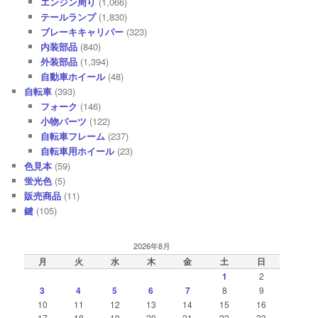
エンジン周り
(1,066)
テールランプ
(1,830)
ブレーキキャリパー
(323)
内装部品
(840)
外装部品
(1,394)
自動車ホイール
(48)
自転車
(393)
フォーク
(146)
小物パーツ
(122)
自転車フレーム
(237)
自転車用ホイール
(23)
色見本
(59)
蛍光色
(5)
販売商品
(11)
鍵
(105)
2026年8月
月
火
水
木
金
土
日
1
2
3
4
5
6
7
8
9
10
11
12
13
14
15
16
17
18
19
20
21
22
23