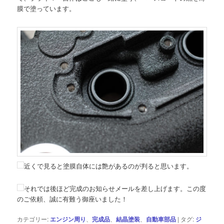
膜で塗っています。
近くで見ると塗膜自体には艶があるのが判ると思います。
それでは後ほど完成のお知らせメールを差し上げます。この度
のご依頼、誠に有難う御座いました！
カテゴリー:
エンジン周り
、
完成品
、
結晶塗装
、
自動車部品
|
タグ:
ジ