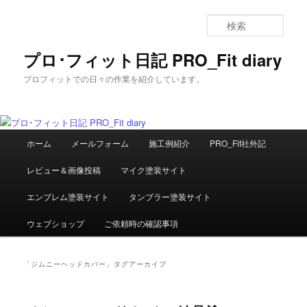
メ
サ
イ
ブ
検
ン
コ
索
コ
ン
プロ･フィット日記 PRO_Fit diary
ン
テ
プロフィットでの日々の作業を紹介しています。
テ
ン
ン
ツ
ツ
へ
へ
移
メ
移
動
ホーム
メールフォーム
施工例紹介
PRO_Fit社外記
イ
動
ン
レビュー＆画像投稿
マイク塗装サイト
メ
ニ
エンブレム塗装サイト
タンブラー塗装サイト
ュ
ー
ウェブショップ
ご依頼時の確認事項
「
ジムニーヘッドカバー
」タグアーカイブ