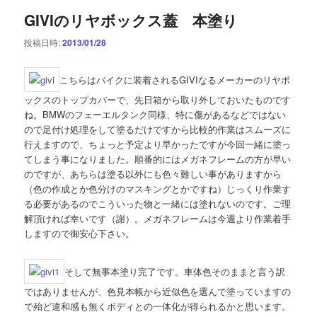
GIVIのリヤボックス蓋 本塗り
投稿日時:
2013/01/28
こちらはバイクに装着されるGIVIなるメーカーのリヤボ
ックスのトップカバーで、先日箱から取り外しておいたものです
ね。BMWのフェーエルタンク同様、特に傷があるなどではない
ので足付け処理をして塗るだけですから比較的作業はスムーズに
行えますので、ちょっと予定より早かったですが今回一緒に塗っ
てしまう事になりました。順番的にはメガネフレームの方が早い
のですが、あちらは塗る以外にも色々難しい事がありますから
（色の作成とか色分けのマスキングとかですね）じっくり作業す
る必要があるのでこういった物と一緒には塗れないのです。ご理
解頂ければ幸いです（謝）。メガネフレームは今週より作業着手
しますので御安心下さい。
そして無事本塗り完了です。車体色そのままと言う訳
ではありませんが、色見本帳から近似色を選んで塗っていますの
で殆ど違和感も無くボディとの一体化が得られるかと思います。