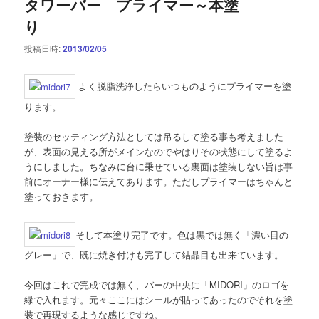
タワーバー プライマー～本塗
り
投稿日時:
2013/02/05
よく脱脂洗浄したらいつものようにプライマーを塗
ります。
塗装のセッティング方法としては吊るして塗る事も考えました
が、表面の見える所がメインなのでやはりその状態にして塗るよ
うにしました。ちなみに台に乗せている裏面は塗装しない旨は事
前にオーナー様に伝えてあります。ただしプライマーはちゃんと
塗っておきます。
そして本塗り完了です。色は黒では無く「濃い目の
グレー」で、既に焼き付けも完了して結晶目も出来ています。
今回はこれで完成では無く、バーの中央に「MIDORI」のロゴを
緑で入れます。元々ここにはシールが貼ってあったのでそれを塗
装で再現するような感じですね。