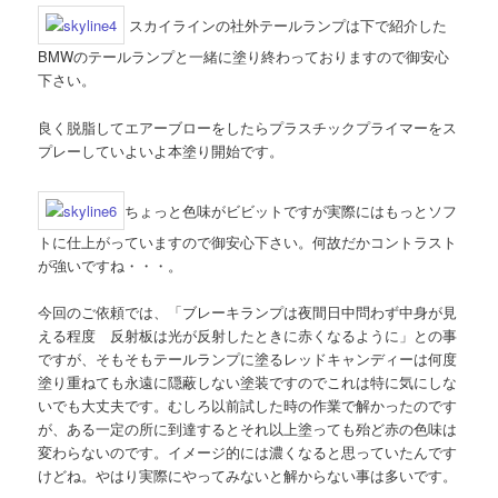
スカイラインの社外テールランプは下で紹介した
BMWのテールランプと一緒に塗り終わっておりますので御安心
下さい。
良く脱脂してエアーブローをしたらプラスチックプライマーをス
プレーしていよいよ本塗り開始です。
ちょっと色味がビビットですが実際にはもっとソフ
トに仕上がっていますので御安心下さい。何故だかコントラスト
が強いですね・・・。
今回のご依頼では、「ブレーキランプは夜間日中問わず中身が見
える程度 反射板は光が反射したときに赤くなるように」との事
ですが、そもそもテールランプに塗るレッドキャンディーは何度
塗り重ねても永遠に隠蔽しない塗装ですのでこれは特に気にしな
いでも大丈夫です。むしろ以前試した時の作業で解かったのです
が、ある一定の所に到達するとそれ以上塗っても殆ど赤の色味は
変わらないのです。イメージ的には濃くなると思っていたんです
けどね。やはり実際にやってみないと解からない事は多いです。