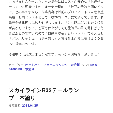
もありませんからこういった場合にはコストが安めな「お任せコ
ース」でも可能ですが、オーナー様的に「純正の塗装と同レベル
に」との事ですから、作業内容は以前のプロフィット（自動車塗
装屋）と同じレベルとして「標準コース」にて承っています。勿
論完全硬化後には磨き処理もします。「これ以上どこを磨く必要
があるんですか？」と言う仕上がりでも塗装屋の目で見ればまだ
まだあるのです。なので「自動車塗装」というレベルで考えると
「ノンポリッシュ」（磨き無し）と言う仕上がりは実は１００％
あり得無いのです。
今週中には完成出来る予定です。もう少々お待ち下さいませ！
カテゴリー:
オートバイ
、
フェーエルタンク
、
未分類
|
タグ:
BMW
S1000RR
、
本塗り
スカイラインR32テールラン
プ 本塗り
投稿日時:
2013/01/25