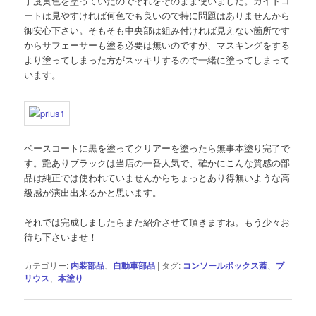
丁度黄色を塗っていたのでそれをそのまま使いました。ガイドコ
ートは見やすければ何色でも良いので特に問題はありませんから
御安心下さい。そもそも中央部は組み付ければ見えない箇所です
からサフェーサーも塗る必要は無いのですが、マスキングをする
より塗ってしまった方がスッキリするので一緒に塗ってしまって
います。
ベースコートに黒を塗ってクリアーを塗ったら無事本塗り完了で
す。艶ありブラックは当店の一番人気で、確かにこんな質感の部
品は純正では使われていませんからちょっとあり得無いような高
級感が演出出来るかと思います。
それでは完成しましたらまた紹介させて頂きますね。もう少々お
待ち下さいませ！
カテゴリー:
内装部品
、
自動車部品
|
タグ:
コンソールボックス蓋
、
プ
リウス
、
本塗り