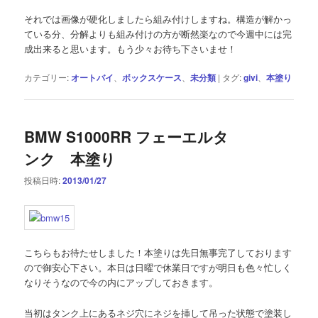
それでは画像が硬化しましたら組み付けしますね。構造が解かっ
ている分、分解よりも組み付けの方が断然楽なので今週中には完
成出来ると思います。もう少々お待ち下さいませ！
カテゴリー:
オートバイ
、
ボックスケース
、
未分類
|
タグ:
givi
、
本塗り
BMW S1000RR フェーエルタ
ンク 本塗り
投稿日時:
2013/01/27
こちらもお待たせしました！本塗りは先日無事完了しております
ので御安心下さい。本日は日曜で休業日ですが明日も色々忙しく
なりそうなので今の内にアップしておきます。
当初はタンク上にあるネジ穴にネジを挿して吊った状態で塗装し