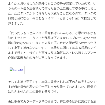
ようかと思いましたが意外にもこの姿勢が安定していたので、い
つもの一斗缶を三個積んで作った台の上に乗せて塗る事にしまし
た。ただタンクが下に落ちたら大変なことになるので、タンクの
四隅と台になる一斗缶とをワイヤー（と言うか針金）で固定して
おきました。
「だったらもっと広い台に乗せればいいんじゃ」と思われるかも
知れませんが、こういった部品は下方向からスプレーしないと綺
麗に塗れないので、タンクよりも広い台だと腕が引っかかったり
して上手く塗れないのです。 本塗りに関してはある程度のレベ
ルまで行くと「技術」と言うよりは如何にストレス無くスプレー
作業が出来るかの方が大事になってきます。
そして本塗り完了です。車体に装着されれば下の方は見えないで
すが何か気分が悪いので一応しっかり塗っておきました。画像で
は見えませんがこの裏側も然りです。
色は単色でカラーデータそのままで、特に塗る以外に気にする所