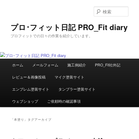
メ
サ
イ
ブ
検
ン
コ
索
コ
ン
プロ･フィット日記 PRO_Fit diary
ン
テ
プロフィットでの日々の作業を紹介しています。
テ
ン
ン
ツ
ツ
へ
へ
移
メ
移
動
ホーム
メールフォーム
施工例紹介
PRO_Fit社外記
イ
動
ン
レビュー＆画像投稿
マイク塗装サイト
メ
ニ
エンブレム塗装サイト
タンブラー塗装サイト
ュ
ー
ウェブショップ
ご依頼時の確認事項
「
本塗り
」タグアーカイブ