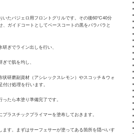
おいたパジェロ用フロントグリルです。その後60℃40分
せ、ガイドコートとしてベースコートの黒をパラパラと
水研ぎでライン出しを行い、
研ぎで肌を均し、
布状研磨副資材（アシレックスレモン）やスコッチ＆ウォ
足付け処理を行います。
行ったら本塗り準備完了です。
にプラスチックプライマーを塗布しておきます。
します。まずはサーフェサーが塗ってある箇所を隠ぺいす