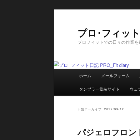
メ
サ
イ
ブ
ン
コ
プロ･フィット日記
コ
ン
プロフィットでの日々の作業を
ン
テ
テ
ン
ン
ツ
ツ
へ
メ
へ
移
ホーム
メールフォーム
イ
移
動
ン
動
タンブラー塗装サイト
ウェ
メ
ニ
ュ
日別アーカイブ:
2022/09/12
ー
パジェロフロン