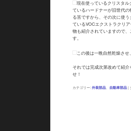
現在使っているクリスタル
ているハードナーが旧世代の
る筈ですから、その次に使う
ているVOCエクストラクリ
物も紹介されていますので、
す。
この後は一晩自然乾燥させ
それでは完成次第改めて紹介
せ！
カテゴリー:
外装部品
、
自動車部品
|